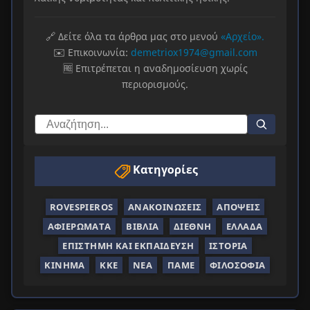
🔗 Δείτε όλα τα άρθρα μας στο μενού
«Αρχείο».
✉️ Επικοινωνία:
demetriox1974@gmail.com
🆓 Επιτρέπεται η αναδημοσίευση χωρίς
περιορισμούς.
Κατηγορίες
ROVESPIEROS
ΑΝΑΚΟΙΝΏΣΕΙΣ
ΑΠΌΨΕΙΣ
ΑΦΙΕΡΏΜΑΤΑ
ΒΙΒΛΊΑ
ΔΙΕΘΝΉ
ΕΛΛΆΔΑ
ΕΠΙΣΤΉΜΗ ΚΑΙ ΕΚΠΑΊΔΕΥΣΗ
ΙΣΤΟΡΊΑ
ΚΊΝΗΜΑ
ΚΚΕ
ΝΈΑ
ΠΑΜΕ
ΦΙΛΟΣΟΦΊΑ