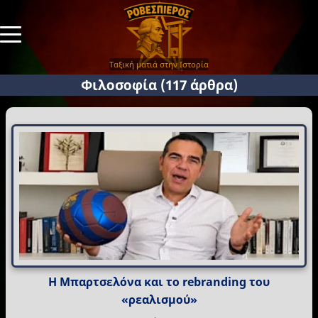
Ταξική ματιά στην Ιστορία
Φιλοσοφία
(117 άρθρα)
Η Μπαρτσελόνα και το rebranding του
«ρεαλισμού»