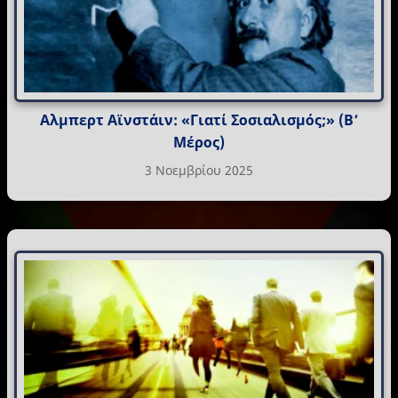
Αλμπερτ Αϊνστάιν: «Γιατί Σοσιαλισμός;» (Β’
Μέρος)
3 Νοεμβρίου 2025