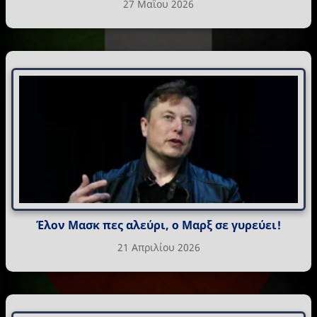
27 Μαΐου 2026
Έλον Μασκ πες αλεύρι, ο Μαρξ σε γυρεύει!
21 Απριλίου 2026