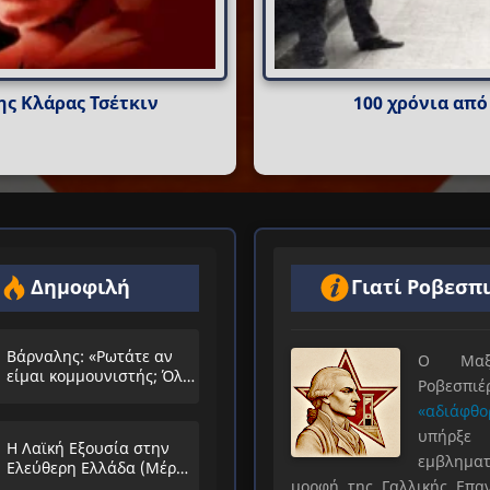
ης Κλάρας Τσέτκιν
100 χρόνια από
Δημοφιλή
Γιατί Ροβεσπ
Βάρναλης: «Ρωτάτε αν
Ο Μαξιμ
είμαι κομμουνιστής; Όλο
Ροβεσπ
τα ίδια θα λέμε;»
«αδιάφθο
υπήρ
Η Λαϊκή Εξουσία στην
εμβληματ
Ελεύθερη Ελλάδα (Μέρος
μορφή της Γαλλικής Επα
Α’)