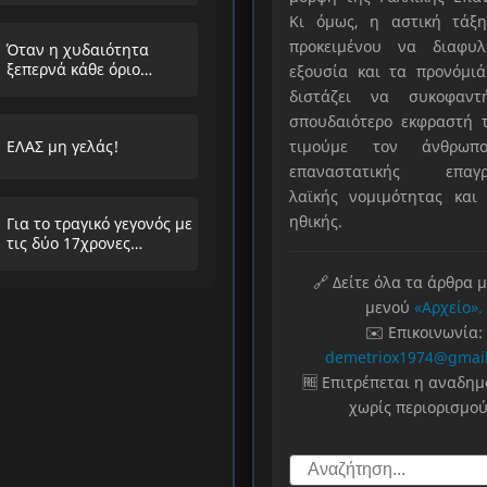
Κι όμως, η αστική τάξη
προκειμένου να διαφυλ
Όταν η χυδαιότητα
ξεπερνά κάθε όριο…
εξουσία και τα προνόμιά
διστάζει να συκοφαντ
σπουδαιότερο εκφραστή τ
ΕΛΑΣ μη γελάς!
τιμούμε τον άνθρωπο
επαναστατικής επαγρ
λαϊκής νομιμότητας και 
ηθικής.
Για το τραγικό γεγονός με
τις δύο 17χρονες
μαθήτριες στην
Ηλιούπολη
🔗 Δείτε όλα τα άρθρα 
μενού
«Αρχείο».
✉️ Επικοινωνία:
demetriox1974@gmai
🆓 Επιτρέπεται η αναδη
χωρίς περιορισμού