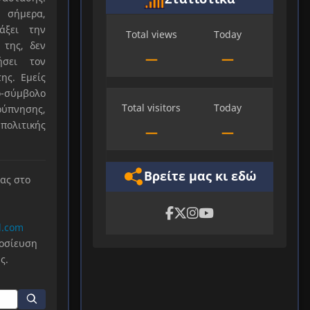
 σήμερα,
άξει την
Total views
Today
 της, δεν
—
—
ήσει τον
ης. Εμείς
-σύμβολο
Total visitors
Today
ύπνησης,
πολιτικής
—
—
Βρείτε μας κι εδώ
μας στο
l.com
μοσίευση
ς.