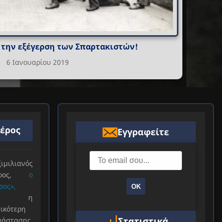
 την εξέγερση των Σπαρτακιστών!
6 Ιανουαρίου 2019
ιέρος
Εγγραφείτε
ιλιανός
ιέρος,
ο
ρος»,
ΟΚ
ξε η
ικότερη
Στατιστικά
νάστασης.