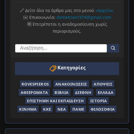
🔗 Δείτε όλα τα άρθρα μας στο μενού
«Αρχείο».
✉️ Επικοινωνία:
demetriox1974@gmail.com
🆓 Επιτρέπεται η αναδημοσίευση χωρίς
περιορισμούς.
Κατηγορίες
ROVESPIEROS
ΑΝΑΚΟΙΝΏΣΕΙΣ
ΑΠΌΨΕΙΣ
ΑΦΙΕΡΏΜΑΤΑ
ΒΙΒΛΊΑ
ΔΙΕΘΝΉ
ΕΛΛΆΔΑ
ΕΠΙΣΤΉΜΗ ΚΑΙ ΕΚΠΑΊΔΕΥΣΗ
ΙΣΤΟΡΊΑ
ΚΊΝΗΜΑ
ΚΚΕ
ΝΈΑ
ΠΑΜΕ
ΦΙΛΟΣΟΦΊΑ