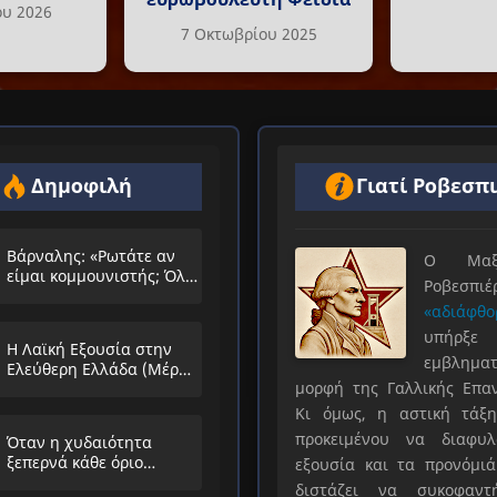
ου 2026
7 Οκτωβρίου 2025
Δημοφιλή
Γιατί Ροβεσπ
Βάρναλης: «Ρωτάτε αν
Ο Μαξιμ
είμαι κομμουνιστής; Όλο
Ροβεσπ
τα ίδια θα λέμε;»
«αδιάφθο
υπήρ
Η Λαϊκή Εξουσία στην
εμβληματ
Ελεύθερη Ελλάδα (Μέρος
μορφή της Γαλλικής Επα
Α’)
Κι όμως, η αστική τάξη
προκειμένου να διαφυλ
Όταν η χυδαιότητα
ξεπερνά κάθε όριο…
εξουσία και τα προνόμιά
διστάζει να συκοφαντ