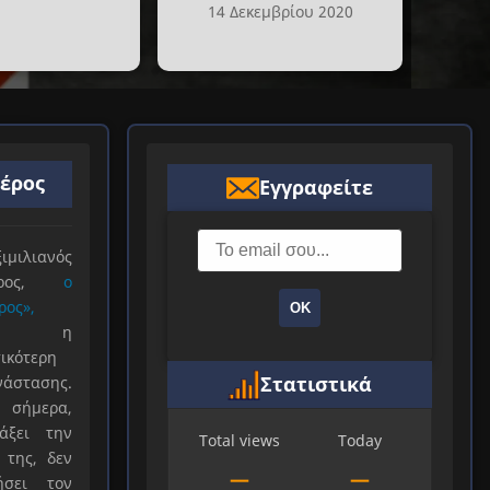
14 Δεκεμβρίου 2020
ιέρος
Εγγραφείτε
ιλιανός
ιέρος,
ο
ρος»,
ΟΚ
ξε η
ικότερη
Στατιστικά
νάστασης.
 σήμερα,
άξει την
Total views
Today
 της, δεν
—
—
ήσει τον