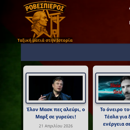
Ταξική ματιά στην Ιστορία
Έλον Μασκ πες αλεύρι, ο
Το όνειρο τ
Μαρξ σε γυρεύει!
Τέσλα για
ενέργεια σ
21 Απριλίου 2026