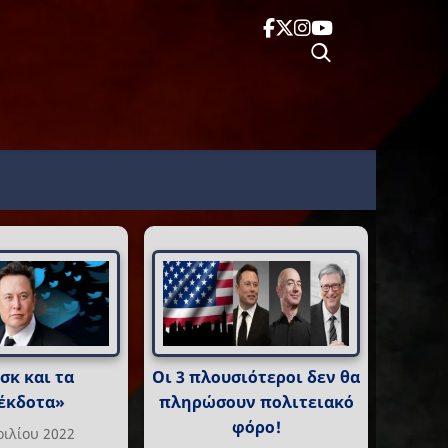
σκ και τα
Οι 3 πλουσιότεροι δεν θα
έκδοτα»
πληρώσουν πολιτειακό
φόρο!
ριλίου 2022