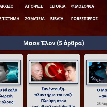
ΑΡΧΕΊΟ
ΑΠΌΨΕΙΣ
ΙΣΤΟΡΊΑ
ΦΙΛΟΣΟΦΊΑ
ΕΠΙΣΤΉΜΗ
ΣΩΜΑΤΕΊΑ
ΒΙΒΛΊΑ
ΡΟΒΕΣΠΙΈΡΟΣ
Μασκ Έλον
(5 άρθρα)
Συνέντευξη-
ου Νίκολα
Ο Μα
πλυντήριο του ναζί
 δωρεάν
«αν
Πλεύρη στον
ε όλους!
28 Απ
ευρωβουλευτή Φειδία