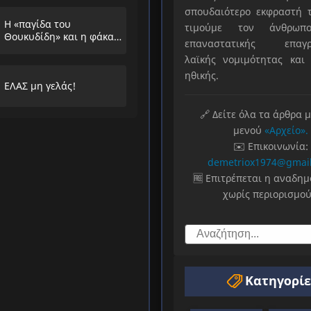
σπουδαιότερο εκφραστή τ
Η «παγίδα του
τιμούμε τον άνθρωπο
Θουκυδίδη» και η φάκα
επαναστατικής επαγρ
που στήνουν στους
λαϊκής νομιμότητας και 
λαούς
ηθικής.
ΕΛΑΣ μη γελάς!
🔗 Δείτε όλα τα άρθρα 
μενού
«Αρχείο».
✉️ Επικοινωνία:
demetriox1974@gmai
🆓 Επιτρέπεται η αναδη
χωρίς περιορισμού
Κατηγορίε