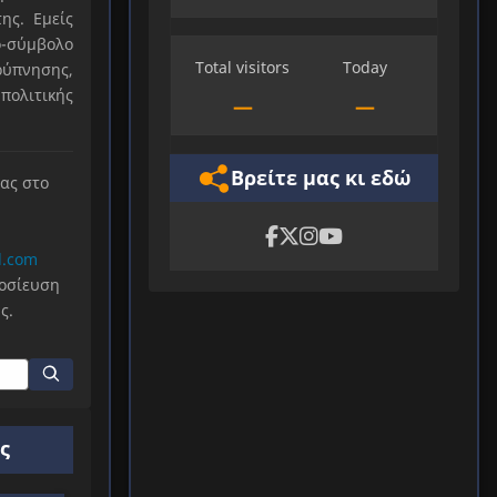
ης. Εμείς
-σύμβολο
Total visitors
Today
ύπνησης,
πολιτικής
—
—
Βρείτε μας κι εδώ
μας στο
l.com
μοσίευση
ς.
ς