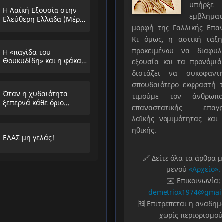
υπήρ
Η Λαϊκή Εξουσία στην
εμβληματ
Ελεύθερη Ελλάδα (Μέρος
μορφή της Γαλλικής Επα
Α’)
Κι όμως, η αστική τάξη
προκειμένου να διαφυλ
Η «παγίδα του
Θουκυδίδη» και η φάκα
εξουσία και τα προνόμιά
που στήνουν στους
διστάζει να συκοφαντ
λαούς
σπουδαιότερο εκφραστή τ
Όταν η χυδαιότητα
τιμούμε τον άνθρωπο
ξεπερνά κάθε όριο…
επαναστατικής επαγρ
λαϊκής νομιμότητας και 
ηθικής.
ΕΛΑΣ μη γελάς!
🔗 Δείτε όλα τα άρθρα 
μενού
«Αρχείο».
✉️ Επικοινωνία:
demetriox1974@gmai
🆓 Επιτρέπεται η αναδη
χωρίς περιορισμού