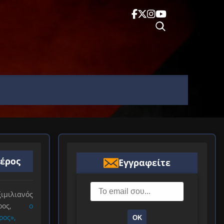
ιέρος
Εγγραφείτε
ιλιανός
ιέρος,
ο
ρος»,
ΟΚ