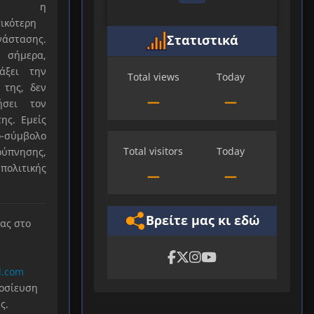
ξε η
ικότερη
Στατιστικά
νάστασης.
 σήμερα,
άξει την
Total views
Today
 της, δεν
—
—
ήσει τον
ης. Εμείς
-σύμβολο
Total visitors
Today
ύπνησης,
πολιτικής
—
—
Βρείτε μας κι εδώ
μας στο
l.com
μοσίευση
ς.