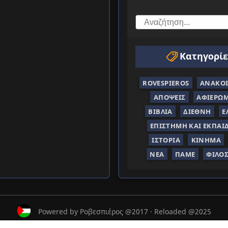
Κατηγορίε
ROVESPIEROS
ΑΝΑΚΟΙ
ΑΠΌΨΕΙΣ
ΑΦΙΕΡΏ
ΒΙΒΛΊΑ
ΔΙΕΘΝΉ
Ε
ΕΠΙΣΤΉΜΗ ΚΑΙ ΕΚΠΑΊ
ΙΣΤΟΡΊΑ
ΚΊΝΗΜΑ
ΝΈΑ
ΠΑΜΕ
ΦΙΛΟ
Powered by Ροβεσπιέρος @2017 · Reloaded @2025