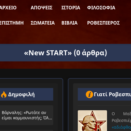
ΑΡΧΕΊΟ
ΑΠΌΨΕΙΣ
ΙΣΤΟΡΊΑ
ΦΙΛΟΣΟΦΊΑ
ΕΠΙΣΤΉΜΗ
ΣΩΜΑΤΕΊΑ
ΒΙΒΛΊΑ
ΡΟΒΕΣΠΙΈΡΟΣ
«New START»
(0 άρθρα)
Δημοφιλή
Γιατί Ροβεσπ
Βάρναλης: «Ρωτάτε αν
Ο Μαξιμ
είμαι κομμουνιστής; Όλο
Ροβεσπ
τα ίδια θα λέμε;»
«αδιάφθο