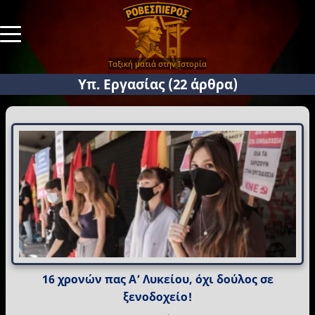
Ταξική ματιά στην Ιστορία
Υπ. Εργασίας
(22 άρθρα)
16 χρονών πας Α’ Λυκείου, όχι δούλος σε
ξενοδοχείο!