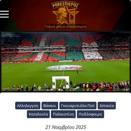
Ταξική ματιά στην Ιστορία
Αλληλεγγύη
Βάσκοι
Γκουαρντιόλα Πεπ
Ισπανία
Καταλονία
Παλαιστίνη
Ποδόσφαιρο
21 Νοεμβρίου 2025