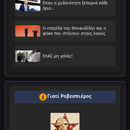
Όταν η χυδαιότητα ξεπερνά κάθε
όριο…
Η «παγίδα του Θουκυδίδη» και η
φάκα που στήνουν στους λαούς
ΕΛΑΣ μη γελάς!
Γιατί Ροβεσπιέρος