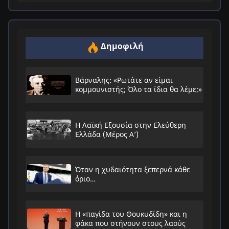
Δημοφιλή
Βάρναλης: «Ρωτάτε αν είμαι
κομμουνιστής; Όλο τα ίδια θα λέμε;»
Η Λαϊκή Εξουσία στην Ελεύθερη
Ελλάδα (Μέρος Α’)
Όταν η χυδαιότητα ξεπερνά κάθε
όριο…
Η «παγίδα του Θουκυδίδη» και η
φάκα που στήνουν στους λαούς