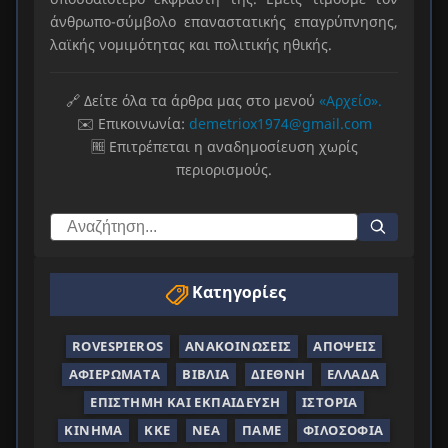
άνθρωπο-σύμβολο επαναστατικής επαγρύπνησης,
λαϊκής νομιμότητας και πολιτικής ηθικής.
🔗 Δείτε όλα τα άρθρα μας στο μενού
«Αρχείο».
✉️ Επικοινωνία:
demetriox1974@gmail.com
🆓 Επιτρέπεται η αναδημοσίευση χωρίς
περιορισμούς.
Κατηγορίες
ROVESPIEROS
ΑΝΑΚΟΙΝΏΣΕΙΣ
ΑΠΌΨΕΙΣ
ΑΦΙΕΡΏΜΑΤΑ
ΒΙΒΛΊΑ
ΔΙΕΘΝΉ
ΕΛΛΆΔΑ
ΕΠΙΣΤΉΜΗ ΚΑΙ ΕΚΠΑΊΔΕΥΣΗ
ΙΣΤΟΡΊΑ
ΚΊΝΗΜΑ
ΚΚΕ
ΝΈΑ
ΠΑΜΕ
ΦΙΛΟΣΟΦΊΑ