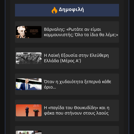
Δημοφιλή
Βάρναλης: «Ρωτάτε αν είμαι
κομμουνιστής; Όλο τα ίδια θα λέμε;»
Η Λαϊκή Εξουσία στην Ελεύθερη
Ελλάδα (Μέρος Α’)
Όταν η χυδαιότητα ξεπερνά κάθε
όριο…
Η «παγίδα του Θουκυδίδη» και η
φάκα που στήνουν στους λαούς