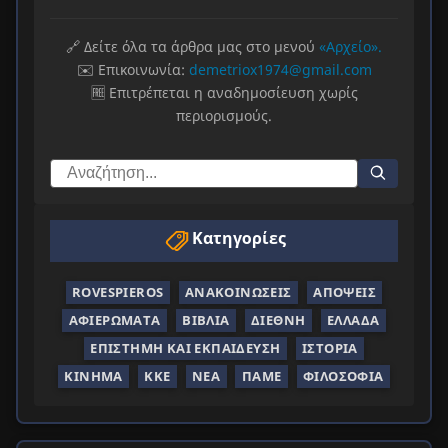
🔗 Δείτε όλα τα άρθρα μας στο μενού
«Αρχείο».
✉️ Επικοινωνία:
demetriox1974@gmail.com
🆓 Επιτρέπεται η αναδημοσίευση χωρίς
περιορισμούς.
Κατηγορίες
ROVESPIEROS
ΑΝΑΚΟΙΝΏΣΕΙΣ
ΑΠΌΨΕΙΣ
ΑΦΙΕΡΏΜΑΤΑ
ΒΙΒΛΊΑ
ΔΙΕΘΝΉ
ΕΛΛΆΔΑ
ΕΠΙΣΤΉΜΗ ΚΑΙ ΕΚΠΑΊΔΕΥΣΗ
ΙΣΤΟΡΊΑ
ΚΊΝΗΜΑ
ΚΚΕ
ΝΈΑ
ΠΑΜΕ
ΦΙΛΟΣΟΦΊΑ