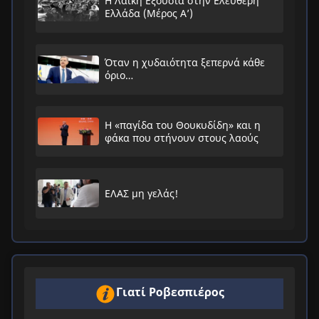
Η Λαϊκή Εξουσία στην Ελεύθερη
Ελλάδα (Μέρος Α’)
Όταν η χυδαιότητα ξεπερνά κάθε
όριο…
Η «παγίδα του Θουκυδίδη» και η
φάκα που στήνουν στους λαούς
ΕΛΑΣ μη γελάς!
Γιατί Ροβεσπιέρος