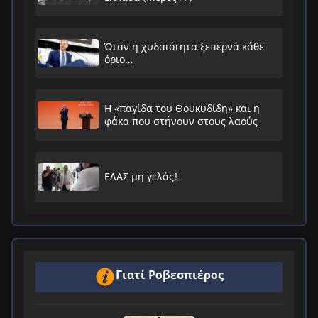
Όταν η χυδαιότητα ξεπερνά κάθε
όριο…
Η «παγίδα του Θουκυδίδη» και η
φάκα που στήνουν στους λαούς
ΕΛΑΣ μη γελάς!
Γιατί Ροβεσπιέρος