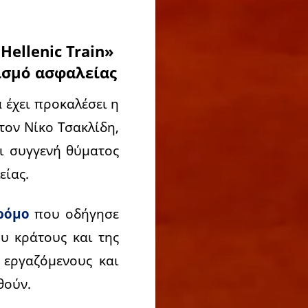
Hellenic Train»
ισμό ασφαλείας
 έχει προκαλέσει η
τον Νίκο Τσακλίδη,
αι συγγενή θύματος
είας.
δρόμο
που οδήγησε
υ κράτους και της
 εργαζόμενους και
θούν.