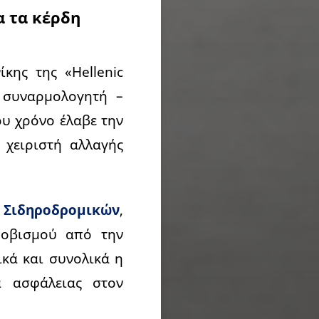
α τα κέρδη
κης της «Hellenic
α συναρμολογητή –
ου χρόνο έλαβε την
 χειριστή αλλαγής
 Σιδηροδρομικών
,
φοβισμού από την
ικά και συνολικά η
α ασφάλειας στον