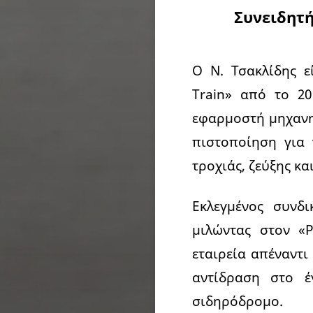
Συνειδητή
Ο Ν. Τσακλίδης ε
Train» από το 20
εφαρμοστή μηχανημ
πιστοποίηση για 
τροχιάς, ζεύξης κ
Εκλεγμένος συνδ
μιλώντας στον «
εταιρεία απέναντι
αντίδραση στο έ
σιδηρόδρομο.