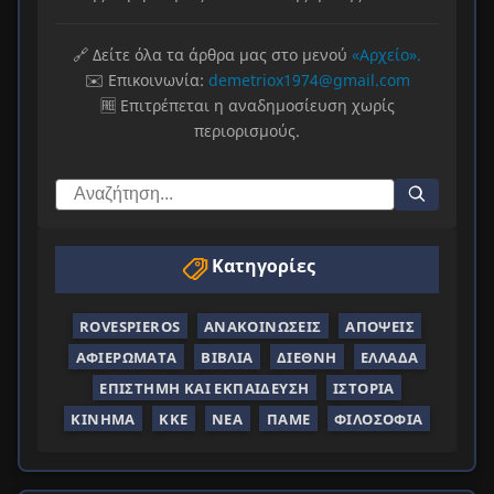
🔗 Δείτε όλα τα άρθρα μας στο μενού
«Αρχείο».
✉️ Επικοινωνία:
demetriox1974@gmail.com
🆓 Επιτρέπεται η αναδημοσίευση χωρίς
περιορισμούς.
Κατηγορίες
ROVESPIEROS
ΑΝΑΚΟΙΝΏΣΕΙΣ
ΑΠΌΨΕΙΣ
ΑΦΙΕΡΏΜΑΤΑ
ΒΙΒΛΊΑ
ΔΙΕΘΝΉ
ΕΛΛΆΔΑ
ΕΠΙΣΤΉΜΗ ΚΑΙ ΕΚΠΑΊΔΕΥΣΗ
ΙΣΤΟΡΊΑ
ΚΊΝΗΜΑ
ΚΚΕ
ΝΈΑ
ΠΑΜΕ
ΦΙΛΟΣΟΦΊΑ