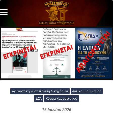
Ταξική ματιά στην Ιστορία
Αγωνιστική Συσπείρωση Δικηγόρων
Αντικομμουνισμός
ΔΣΑ
Κόμμα Καρυστιανού
15 Ιουνίου 2026