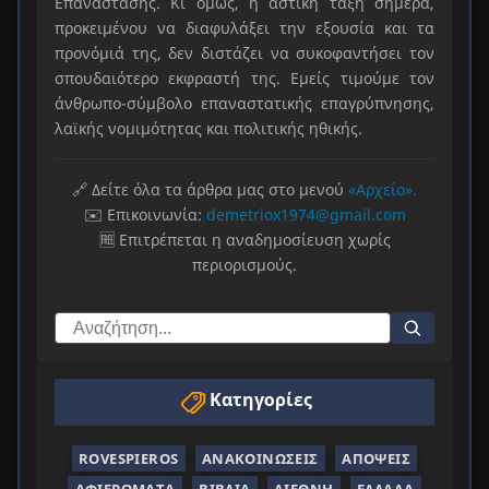
Επανάστασης. Κι όμως, η αστική τάξη σήμερα,
προκειμένου να διαφυλάξει την εξουσία και τα
προνόμιά της, δεν διστάζει να συκοφαντήσει τον
σπουδαιότερο εκφραστή της. Εμείς τιμούμε τον
άνθρωπο-σύμβολο επαναστατικής επαγρύπνησης,
λαϊκής νομιμότητας και πολιτικής ηθικής.
🔗 Δείτε όλα τα άρθρα μας στο μενού
«Αρχείο».
✉️ Επικοινωνία:
demetriox1974@gmail.com
🆓 Επιτρέπεται η αναδημοσίευση χωρίς
περιορισμούς.
Κατηγορίες
ROVESPIEROS
ΑΝΑΚΟΙΝΏΣΕΙΣ
ΑΠΌΨΕΙΣ
ΑΦΙΕΡΏΜΑΤΑ
ΒΙΒΛΊΑ
ΔΙΕΘΝΉ
ΕΛΛΆΔΑ