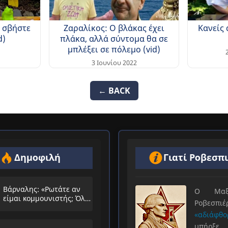
 σβήστε
Ζαραλίκος: Ο βλάκας έχει
Κανείς 
d)
πλάκα, αλλά σύντομα θα σε
μπλέξει σε πόλεμο (vid)
3 Ιουνίου 2022
← BACK
Δημοφιλή
Γιατί Ροβεσπ
Βάρναλης: «Ρωτάτε αν
Ο Μαξιμ
είμαι κομμουνιστής; Όλο
Ροβεσπ
τα ίδια θα λέμε;»
«αδιάφθο
υπήρ