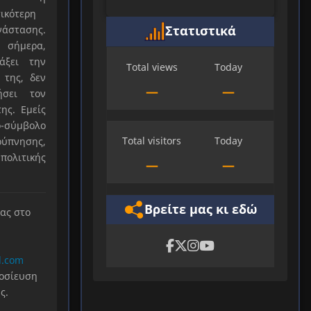
ικότερη
Στατιστικά
νάστασης.
 σήμερα,
άξει την
Total views
Today
 της, δεν
—
—
ήσει τον
ης. Εμείς
-σύμβολο
Total visitors
Today
ύπνησης,
πολιτικής
—
—
Βρείτε μας κι εδώ
μας στο
l.com
μοσίευση
ς.