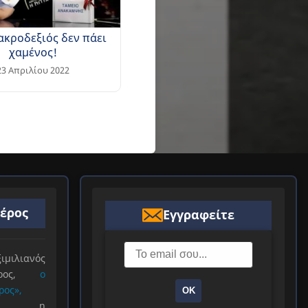
ακροδεξιός δεν πάει
χαμένος!
23 Απριλίου 2022
ιέρος
Εγγραφείτε
ιλιανός
ιέρος,
ο
ρος»,
ΟΚ
ξε η