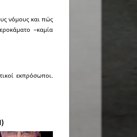
ους νόμους και πώς
εροκάματο –καμία
τικοί εκπρόσωποι.
d)