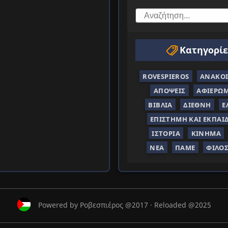
Κατηγορίε
ROVESPIEROS
ΑΝΑΚΟΙ
ΑΠΌΨΕΙΣ
ΑΦΙΕΡΏ
ΒΙΒΛΊΑ
ΔΙΕΘΝΉ
Ε
ΕΠΙΣΤΉΜΗ ΚΑΙ ΕΚΠΑΊ
ΙΣΤΟΡΊΑ
ΚΊΝΗΜΑ
ΝΈΑ
ΠΑΜΕ
ΦΙΛΟ
Powered by Ροβεσπιέρος @2017 · Reloaded @2025