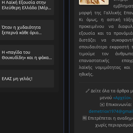
Η Λαϊκή Εξουσία στην
εμβληματ
Ελεύθερη Ελλάδα (Μέρος
μορφή της Γαλλικής Επα
Α’)
Κι όμως, η αστική τάξη
προκειμένου να διαφυλ
Όταν η χυδαιότητα
ξεπερνά κάθε όριο…
εξουσία και τα προνόμιά
διστάζει να συκοφαντ
σπουδαιότερο εκφραστή τ
Η «παγίδα του
τιμούμε τον άνθρωπο
Θουκυδίδη» και η φάκα
επαναστατικής επαγρ
που στήνουν στους
λαϊκής νομιμότητας και 
λαούς
ηθικής.
ΕΛΑΣ μη γελάς!
🔗 Δείτε όλα τα άρθρα 
μενού
«Αρχείο».
✉️ Επικοινωνία:
demetriox1974@gmai
🆓 Επιτρέπεται η αναδη
χωρίς περιορισμού