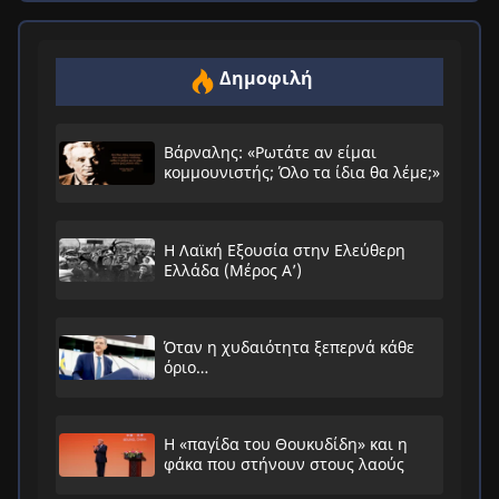
Δημοφιλή
Βάρναλης: «Ρωτάτε αν είμαι
κομμουνιστής; Όλο τα ίδια θα λέμε;»
Η Λαϊκή Εξουσία στην Ελεύθερη
Ελλάδα (Μέρος Α’)
Όταν η χυδαιότητα ξεπερνά κάθε
όριο…
Η «παγίδα του Θουκυδίδη» και η
φάκα που στήνουν στους λαούς