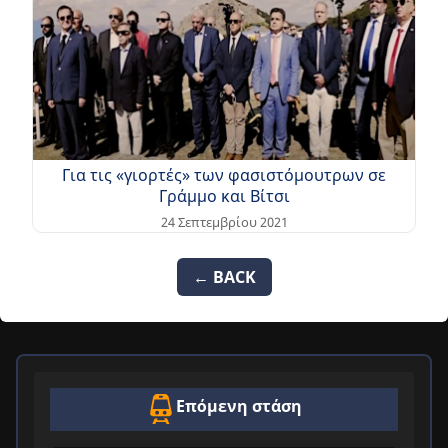
Για τις «γιορτές» των φασιστόμουτρων σε
Γράμμο και Βίτσι
24 Σεπτεμβρίου 2021
← BACK
Επόμενη στάση