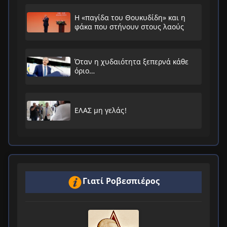
Η «παγίδα του Θουκυδίδη» και η
φάκα που στήνουν στους λαούς
Όταν η χυδαιότητα ξεπερνά κάθε
όριο…
ΕΛΑΣ μη γελάς!
Γιατί Ροβεσπιέρος