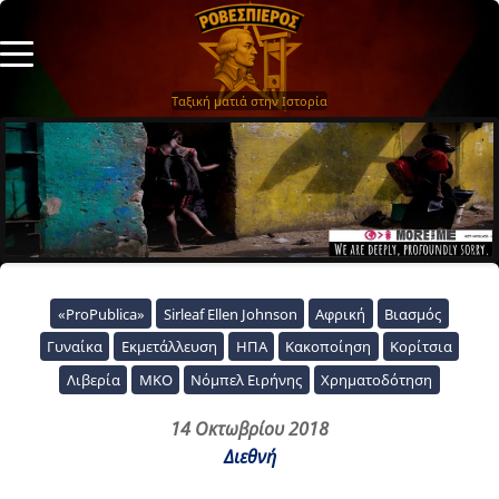
Ταξική ματιά στην Ιστορία
«ProPublica»
Sirleaf Ellen Johnson
Αφρική
Βιασμός
Γυναίκα
Εκμετάλλευση
ΗΠΑ
Κακοποίηση
Κορίτσια
Λιβερία
ΜΚΟ
Νόμπελ Ειρήνης
Χρηματοδότηση
14 Οκτωβρίου 2018
Διεθνή