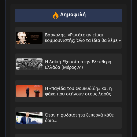
Δημοφιλή
Βάρναλης: «Ρωτάτε αν είμαι
κομμουνιστής; Όλο τα ίδια θα λέμε;»
Η Λαϊκή Εξουσία στην Ελεύθερη
Ελλάδα (Μέρος Α’)
Η «παγίδα του Θουκυδίδη» και η
φάκα που στήνουν στους λαούς
Όταν η χυδαιότητα ξεπερνά κάθε
όριο…