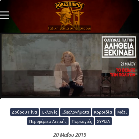
Ταξική ματιά στην Ιστορία
Δούρου Ρένα
Εκλογές
Ιδεολογήματα
Κοροϊδία
Μάτι
Περιφέρεια Αττικής
Πυρκαγιές
ΣΥΡΙΖΑ
20 Μαΐου 2019