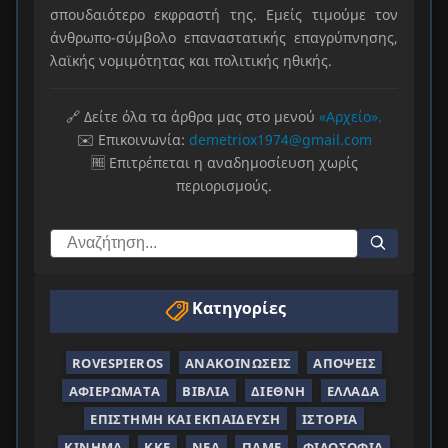
σπουδαιότερο εκφραστή της. Εμείς τιμούμε τον
άνθρωπο-σύμβολο επαναστατικής επαγρύπνησης,
λαϊκής νομιμότητας και πολιτικής ηθικής.
🔗 Δείτε όλα τα άρθρα μας στο μενού
«Αρχείο».
✉️ Επικοινωνία:
demetriox1974@gmail.com
🆓 Επιτρέπεται η αναδημοσίευση χωρίς
περιορισμούς.
Κατηγορίες
ROVESPIEROS
ΑΝΑΚΟΙΝΏΣΕΙΣ
ΑΠΌΨΕΙΣ
ΑΦΙΕΡΏΜΑΤΑ
ΒΙΒΛΊΑ
ΔΙΕΘΝΉ
ΕΛΛΆΔΑ
ΕΠΙΣΤΉΜΗ ΚΑΙ ΕΚΠΑΊΔΕΥΣΗ
ΙΣΤΟΡΊΑ
ΚΊΝΗΜΑ
ΚΚΕ
ΝΈΑ
ΠΑΜΕ
ΦΙΛΟΣΟΦΊΑ