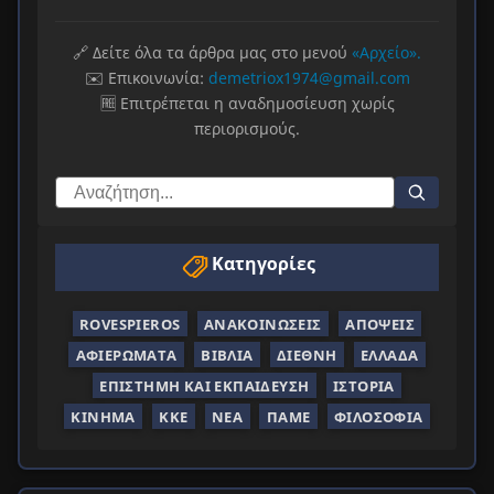
🔗 Δείτε όλα τα άρθρα μας στο μενού
«Αρχείο».
✉️ Επικοινωνία:
demetriox1974@gmail.com
🆓 Επιτρέπεται η αναδημοσίευση χωρίς
περιορισμούς.
Κατηγορίες
ROVESPIEROS
ΑΝΑΚΟΙΝΏΣΕΙΣ
ΑΠΌΨΕΙΣ
ΑΦΙΕΡΏΜΑΤΑ
ΒΙΒΛΊΑ
ΔΙΕΘΝΉ
ΕΛΛΆΔΑ
ΕΠΙΣΤΉΜΗ ΚΑΙ ΕΚΠΑΊΔΕΥΣΗ
ΙΣΤΟΡΊΑ
ΚΊΝΗΜΑ
ΚΚΕ
ΝΈΑ
ΠΑΜΕ
ΦΙΛΟΣΟΦΊΑ