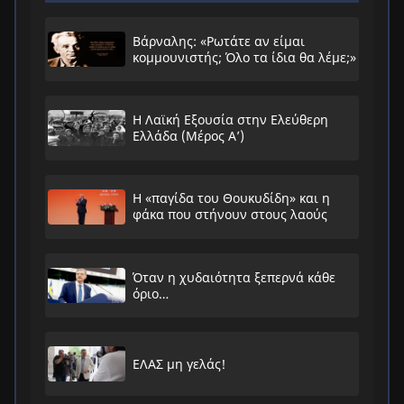
Βάρναλης: «Ρωτάτε αν είμαι
κομμουνιστής; Όλο τα ίδια θα λέμε;»
Η Λαϊκή Εξουσία στην Ελεύθερη
Ελλάδα (Μέρος Α’)
Η «παγίδα του Θουκυδίδη» και η
φάκα που στήνουν στους λαούς
Όταν η χυδαιότητα ξεπερνά κάθε
όριο…
ΕΛΑΣ μη γελάς!