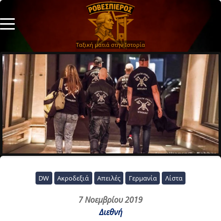
Ταξική ματιά στην Ιστορία
DW
Ακροδεξιά
Απειλές
Γερμανία
Λίστα
7 Νοεμβρίου 2019
Διεθνή