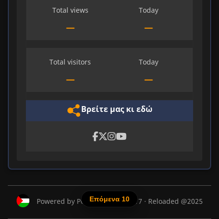
Total views
Today
—
—
Total visitors
Today
—
—
Βρείτε μας κι εδώ
Eπόμενα 10
Powered by Ροβεσπιέρος @2017 · Reloaded @2025