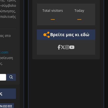
-σύμβολο
Total visitors
Today
ύπνησης,
πολιτικής
—
—
Βρείτε μας κι εδώ
μας στο
l.com
μοσίευση
ς.
ς
ΝΏΣΕΙΣ