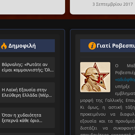
3 Σεπτεμβρίου 2017
Δημοφιλή
Γιατί Ροβεσπ
Βάρναλης: «Ρωτάτε αν
Ο Μαξιμ
είμαι κομμουνιστής; Όλο
Ροβεσπ
τα ίδια θα λέμε;»
«αδιάφθο
υπήρ
Η Λαϊκή Εξουσία στην
εμβληματ
Ελεύθερη Ελλάδα (Μέρος
μορφή της Γαλλικής Επα
Α’)
Κι όμως, η αστική τάξη
προκειμένου να διαφυλ
Όταν η χυδαιότητα
ξεπερνά κάθε όριο…
εξουσία και τα προνόμιά
διστάζει να συκοφαντ
σπουδαιότερο εκφραστή τ