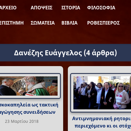
ΑΡΧΕΊΟ
ΑΠΌΨΕΙΣ
ΙΣΤΟΡΊΑ
ΦΙΛΟΣΟΦΊΑ
ΕΠΙΣΤΉΜΗ
ΣΩΜΑΤΕΊΑ
ΒΙΒΛΊΑ
ΡΟΒΕΣΠΙΈΡΟΣ
Δανέζης Ευάγγελος
(4 άρθρα)
σκοκαπηλεία ως τακτική
αγώγησης συνειδήσεων
Αντιμνημονιακή ρητορικ
23 Μαρτίου 2018
περιεχόμενο κι οι στόχ