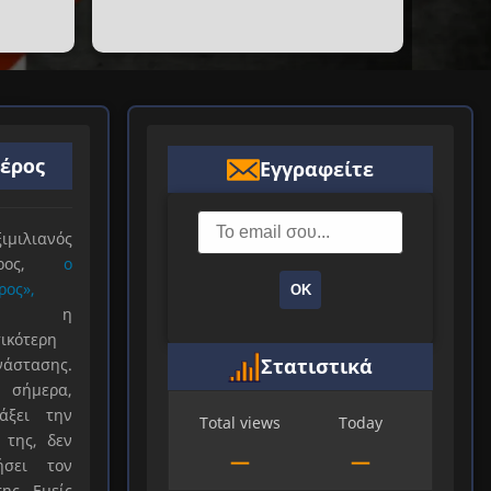
ιέρος
Εγγραφείτε
ιλιανός
ιέρος,
ο
ρος»,
ΟΚ
ξε η
ικότερη
Στατιστικά
νάστασης.
 σήμερα,
άξει την
Total views
Today
 της, δεν
—
—
ήσει τον
ης. Εμείς