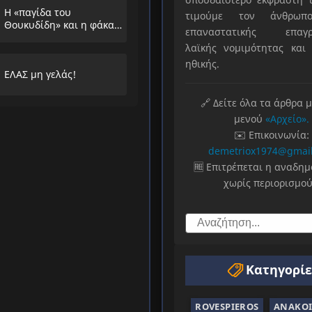
Η «παγίδα του
τιμούμε τον άνθρωπο
Θουκυδίδη» και η φάκα
επαναστατικής επαγρ
που στήνουν στους
λαϊκής νομιμότητας και 
λαούς
ηθικής.
ΕΛΑΣ μη γελάς!
🔗 Δείτε όλα τα άρθρα 
μενού
«Αρχείο».
✉️ Επικοινωνία:
demetriox1974@gmai
🆓 Επιτρέπεται η αναδη
χωρίς περιορισμού
Κατηγορίε
ROVESPIEROS
ΑΝΑΚΟΙ