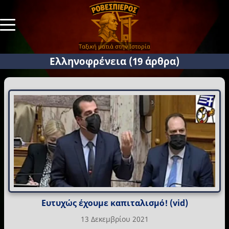
Ταξική ματιά στην Ιστορία
Ελληνοφρένεια
(19 άρθρα)
Ευτυχώς έχουμε καπιταλισμό! (vid)
13 Δεκεμβρίου 2021