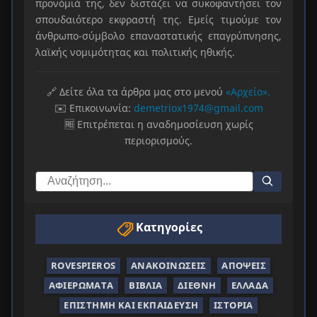
προνόμιά της, δεν διστάζει να συκοφαντήσει τον
σπουδαιότερο εκφραστή της. Εμείς τιμούμε τον
άνθρωπο-σύμβολο επαναστατικής επαγρύπνησης,
λαϊκής νομιμότητας και πολιτικής ηθικής.
🔗 Δείτε όλα τα άρθρα μας στο μενού
«Αρχείο».
✉️ Επικοινωνία:
demetriox1974@gmail.com
🆓 Επιτρέπεται η αναδημοσίευση χωρίς
περιορισμούς.
Κατηγορίες
ROVESPIEROS
ΑΝΑΚΟΙΝΏΣΕΙΣ
ΑΠΌΨΕΙΣ
ΑΦΙΕΡΏΜΑΤΑ
ΒΙΒΛΊΑ
ΔΙΕΘΝΉ
ΕΛΛΆΔΑ
ΕΠΙΣΤΉΜΗ ΚΑΙ ΕΚΠΑΊΔΕΥΣΗ
ΙΣΤΟΡΊΑ