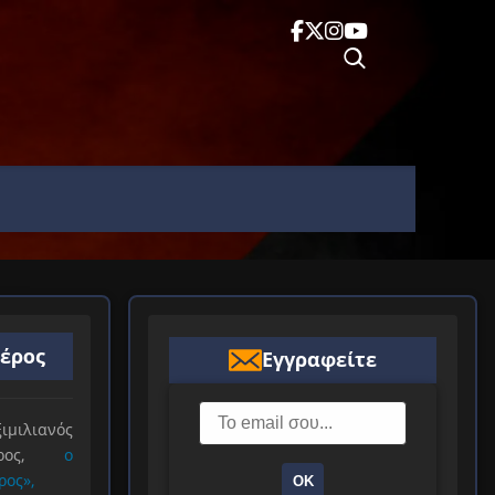
ιέρος
Εγγραφείτε
ιλιανός
ιέρος,
ο
ρος»,
ΟΚ