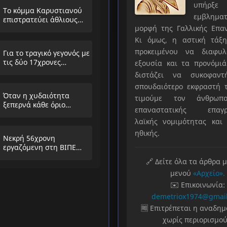
υπήρ
Το κόμμα Καρυστιανού
εμβληματ
επιστρατεύει άθλιους
μορφή της Γαλλικής Επα
αντιΚΚΕ συνειρμούς!
Κι όμως, η αστική τάξη
προκειμένου να διαφυλ
Για το τραγικό γεγονός με
τις δύο 17χρονες
εξουσία και τα προνόμιά
μαθήτριες στην
διστάζει να συκοφαντ
Ηλιούπολη
σπουδαιότερο εκφραστή τ
Όταν η χυδαιότητα
τιμούμε τον άνθρωπο
ξεπερνά κάθε όριο…
επαναστατικής επαγρ
λαϊκής νομιμότητας και 
ηθικής.
Νεκρή 56χρονη
εργαζόμενη στη ΒΙΠΕ
Σίνδου
🔗 Δείτε όλα τα άρθρα 
μενού
«Αρχείο».
✉️ Επικοινωνία:
demetriox1974@gmai
🆓 Επιτρέπεται η αναδη
χωρίς περιορισμού