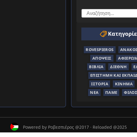
Κατηγορίε
ROVESPIEROS
ΑΝΑΚΟΙ
ΑΠΌΨΕΙΣ
ΑΦΙΕΡΏ
ΒΙΒΛΊΑ
ΔΙΕΘΝΉ
Ε
ΕΠΙΣΤΉΜΗ ΚΑΙ ΕΚΠΑΊ
ΙΣΤΟΡΊΑ
ΚΊΝΗΜΑ
ΝΈΑ
ΠΑΜΕ
ΦΙΛΟ
Powered by Ροβεσπιέρος @2017 · Reloaded @2025