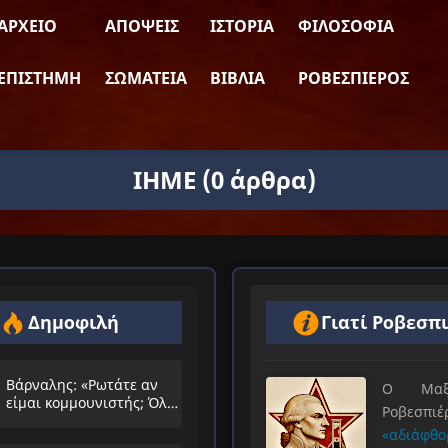
ΑΡΧΕΊΟ
ΑΠΌΨΕΙΣ
ΙΣΤΟΡΊΑ
ΦΙΛΟΣΟΦΊΑ
ΕΠΙΣΤΉΜΗ
ΣΩΜΑΤΕΊΑ
ΒΙΒΛΊΑ
ΡΟΒΕΣΠΙΈΡΟΣ
IHME
(0 άρθρα)
Δημοφιλή
Γιατί Ροβεσπ
Βάρναλης: «Ρωτάτε αν
Ο Μαξιμ
είμαι κομμουνιστής; Όλο
Ροβεσπ
τα ίδια θα λέμε;»
«αδιάφθο