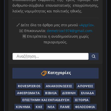
άνθρωπο-σύμβολο επαναστατικής επαγρύπνησης,
λαϊκής νομιμότητας και πολιτικής ηθικής.
🔗 Δείτε όλα τα άρθρα μας στο μενού
«Αρχείο».
✉️ Επικοινωνία:
demetriox1974@gmail.com
🆓 Επιτρέπεται η αναδημοσίευση χωρίς
περιορισμούς.
Κατηγορίες
ROVESPIEROS
ΑΝΑΚΟΙΝΏΣΕΙΣ
ΑΠΌΨΕΙΣ
ΑΦΙΕΡΏΜΑΤΑ
ΒΙΒΛΊΑ
ΔΙΕΘΝΉ
ΕΛΛΆΔΑ
ΕΠΙΣΤΉΜΗ ΚΑΙ ΕΚΠΑΊΔΕΥΣΗ
ΙΣΤΟΡΊΑ
ΚΊΝΗΜΑ
ΚΚΕ
ΝΈΑ
ΠΑΜΕ
ΦΙΛΟΣΟΦΊΑ