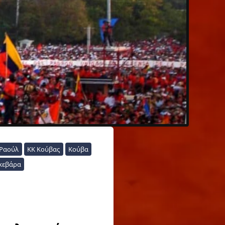
 Ραούλ
ΚΚ Κούβας
Κούβα
Γκεβάρα