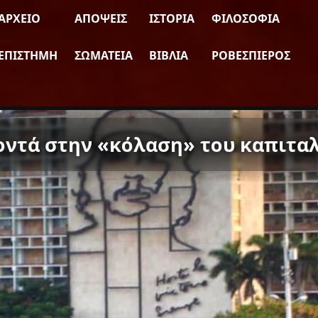
ΑΡΧΕΊΟ
ΑΠΌΨΕΙΣ
ΙΣΤΟΡΊΑ
ΦΙΛΟΣΟΦΊΑ
ΕΠΙΣΤΉΜΗ
ΣΩΜΑΤΕΊΑ
ΒΙΒΛΊΑ
ΡΟΒΕΣΠΙΈΡΟΣ
οντά στην «κόλαση» του καπιτα