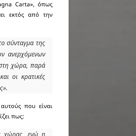
gna Carta», όπως
ει εκτός από την
το σύνταγμα της
ων ανερχόμενων
 στη χώρα, παρά
και οι κρατικές
ς».
αυτούς που είναι
ίζει πως:
ς χώρας, ενώ η