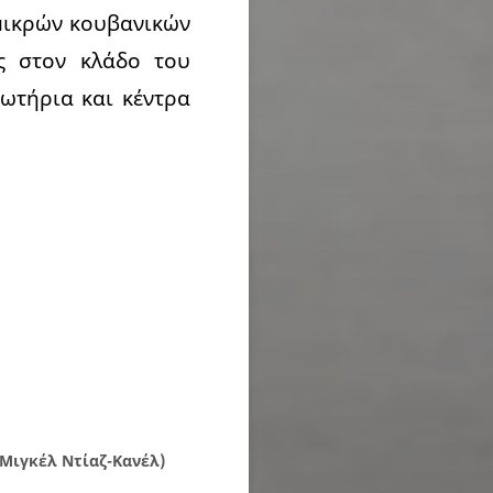
 μικρών κουβανικών
ς στον κλάδο του
μωτήρια και κέντρα
 Μιγκέλ Ντίαζ-Κανέλ)