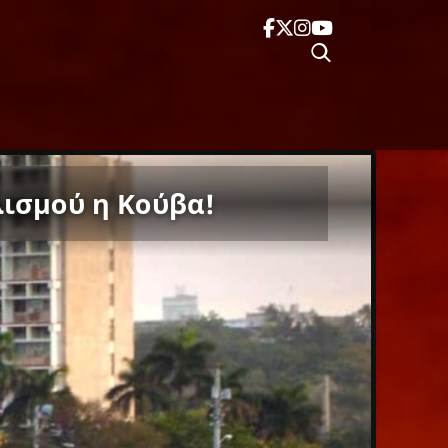
λισμού η Κούβα!