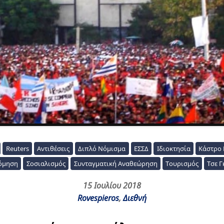
Reuters
Αντιθέσεις
Διπλό Νόμισμα
ΕΣΣΔ
Ιδιοκτησία
Κάστρο
όμηση
Σοσιαλισμός
Συνταγματική Αναθεώρηση
Τουρισμός
Τσε 
15 Ιουλίου 2018
Rovespieros
,
Διεθνή