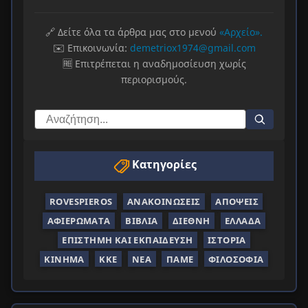
🔗 Δείτε όλα τα άρθρα μας στο μενού
«Αρχείο».
✉️ Επικοινωνία:
demetriox1974@gmail.com
🆓 Επιτρέπεται η αναδημοσίευση χωρίς
περιορισμούς.
Κατηγορίες
ROVESPIEROS
ΑΝΑΚΟΙΝΏΣΕΙΣ
ΑΠΌΨΕΙΣ
ΑΦΙΕΡΏΜΑΤΑ
ΒΙΒΛΊΑ
ΔΙΕΘΝΉ
ΕΛΛΆΔΑ
ΕΠΙΣΤΉΜΗ ΚΑΙ ΕΚΠΑΊΔΕΥΣΗ
ΙΣΤΟΡΊΑ
ΚΊΝΗΜΑ
ΚΚΕ
ΝΈΑ
ΠΑΜΕ
ΦΙΛΟΣΟΦΊΑ