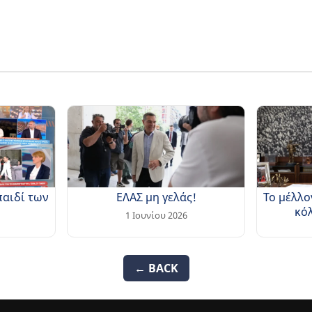
παιδί των
ΕΛΑΣ μη γελάς!
Το μέλλο
κό
1 Ιουνίου 2026
← BACK