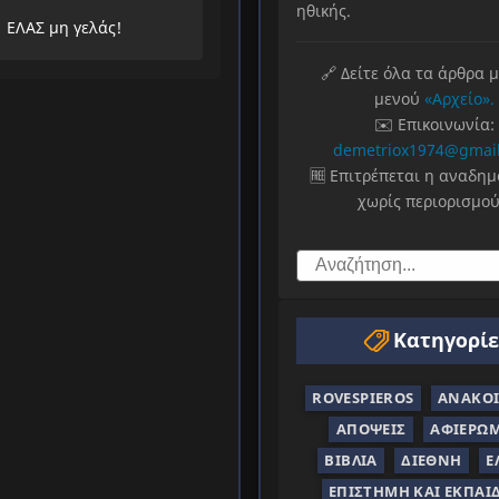
ηθικής.
ΕΛΑΣ μη γελάς!
🔗 Δείτε όλα τα άρθρα 
μενού
«Αρχείο».
✉️ Επικοινωνία:
demetriox1974@gmai
🆓 Επιτρέπεται η αναδη
χωρίς περιορισμού
Κατηγορίε
ROVESPIEROS
ΑΝΑΚΟΙ
ΑΠΌΨΕΙΣ
ΑΦΙΕΡΏ
ΒΙΒΛΊΑ
ΔΙΕΘΝΉ
Ε
ΕΠΙΣΤΉΜΗ ΚΑΙ ΕΚΠΑΊ