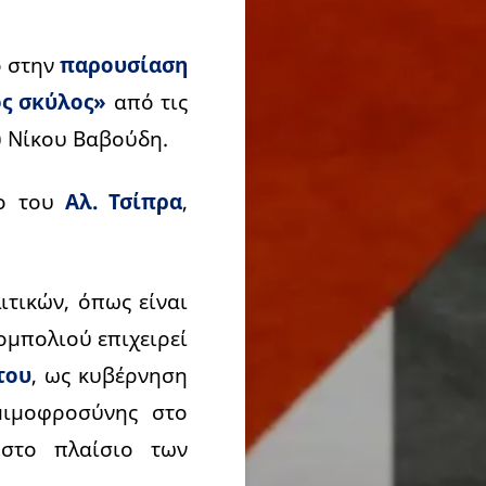
ό στην
παρουσίαση
ς σκύλος»
από τις
υ Νίκου Βαβούδη.
ίο του
Αλ. Τσίπρα
,
τικών, όπως είναι
ομπολιού επιχειρεί
του
, ως κυβέρνηση
μιμοφροσύνης στο
ί
στο πλαίσιο των