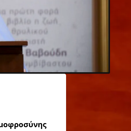
μιμοφροσύνης