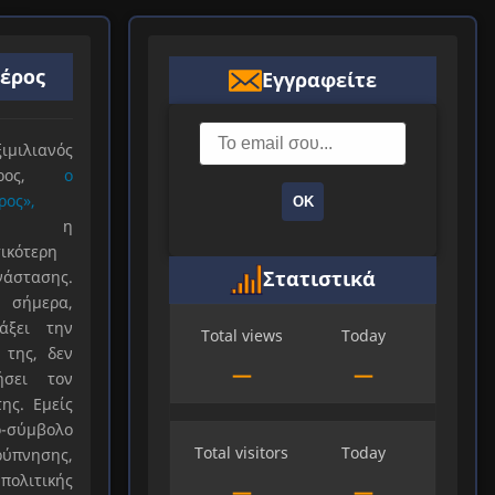
ιέρος
Εγγραφείτε
ιλιανός
ιέρος,
ο
ρος»,
ΟΚ
ξε η
ικότερη
Στατιστικά
νάστασης.
 σήμερα,
άξει την
Total views
Today
 της, δεν
—
—
ήσει τον
ης. Εμείς
-σύμβολο
Total visitors
Today
ύπνησης,
πολιτικής
—
—