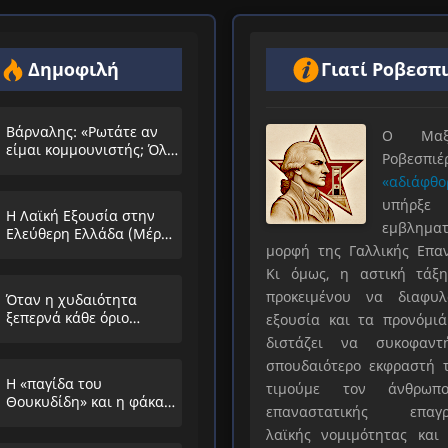
Δημοφιλή
Γιατί Ροβεσπ
Βάρναλης: «Ρωτάτε αν
Ο Μαξιμ
είμαι κομμουνιστής; Όλο
Ροβεσπ
τα ίδια θα λέμε;»
«αδιάφθο
υπήρ
Η Λαϊκή Εξουσία στην
εμβληματ
Ελεύθερη Ελλάδα (Μέρος
μορφή της Γαλλικής Επα
Α’)
Κι όμως, η αστική τάξη
προκειμένου να διαφυλ
Όταν η χυδαιότητα
ξεπερνά κάθε όριο…
εξουσία και τα προνόμιά
διστάζει να συκοφαντ
σπουδαιότερο εκφραστή τ
Η «παγίδα του
τιμούμε τον άνθρωπο
Θουκυδίδη» και η φάκα
επαναστατικής επαγρ
που στήνουν στους
λαϊκής νομιμότητας και 
λαούς