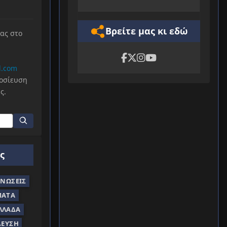
Βρείτε μας κι εδώ
μας στο
l.com
μοσίευση
ς.
ς
ΝΏΣΕΙΣ
ΜΑΤΑ
ΛΛΆΔΑ
ΔΕΥΣΗ