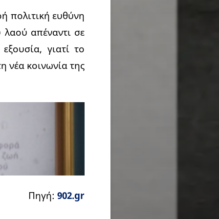
ρή πολιτική ευθύνη
ύ λαού απέναντι σε
εξουσία, γιατί το
τη νέα κοινωνία της
Πηγή:
902.gr