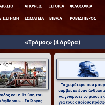
ΑΡΧΕΊΟ
ΑΠΌΨΕΙΣ
ΙΣΤΟΡΊΑ
ΦΙΛΟΣΟΦΊΑ
ΕΠΙΣΤΉΜΗ
ΣΩΜΑΤΕΊΑ
ΒΙΒΛΊΑ
ΡΟΒΕΣΠΙΈΡΟΣ
«Τρόμος»
(4 άρθρα)
Το χειρότερο που μπορ
συμβεί σε έναν άνθρωπο
νοδος και η Πτώση του
να γνωρίσει το μίσος ε
ιάφθορου» – Επίλογος
για τους οποίους πρόσφ