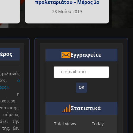
προλεταριάτου – Μέρος 2ο
28 Μαΐου 2019
ιέρος
Εγγραφείτε
ιλιανός
ιέρος,
ο
ρος»,
ΟΚ
ξε η
ικότερη
Στατιστικά
νάστασης.
 σήμερα,
άξει την
Total views
Today
 της, δεν