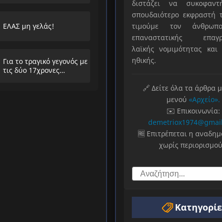
διστάζει να συκοφαντ
σπουδαιότερο εκφραστή τ
ΕΛΑΣ μη γελάς!
τιμούμε τον άνθρωπο
επαναστατικής επαγρ
λαϊκής νομιμότητας και 
ηθικής.
Για το τραγικό γεγονός με
τις δύο 17χρονες
μαθήτριες στην
Ηλιούπολη
🔗 Δείτε όλα τα άρθρα 
μενού
«Αρχείο».
✉️ Επικοινωνία:
demetriox1974@gmai
🆓 Επιτρέπεται η αναδη
χωρίς περιορισμού
Κατηγορίε