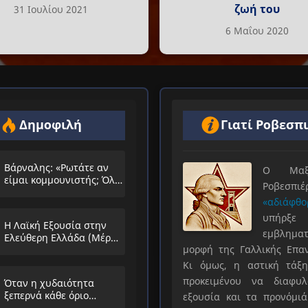
ζωή του
31 Ιουλίου 2021
6 Μαΐου 2020
Δημοφιλή
Γιατί Ροβεσπ
Βάρναλης: «Ρωτάτε αν
Ο Μαξιμ
είμαι κομμουνιστής; Όλο
Ροβεσπ
τα ίδια θα λέμε;»
«αδιάφθο
υπήρ
Η Λαϊκή Εξουσία στην
εμβληματ
Ελεύθερη Ελλάδα (Μέρος
μορφή της Γαλλικής Επα
Α’)
Κι όμως, η αστική τάξη
προκειμένου να διαφυλ
Όταν η χυδαιότητα
ξεπερνά κάθε όριο…
εξουσία και τα προνόμιά