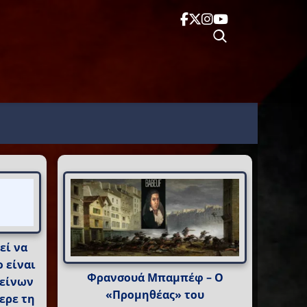
εί να
 είναι
Φρανσουά Μπαμπέφ – Ο
κείνων
«Προμηθέας» του
ερε τη