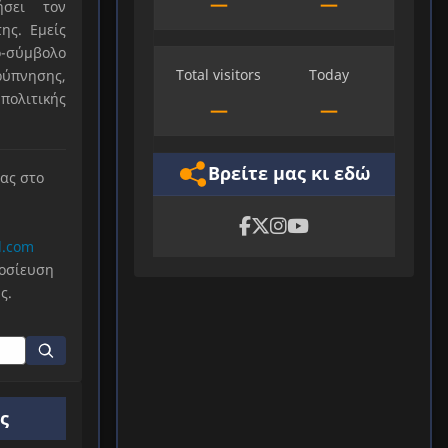
—
—
ήσει τον
ης. Εμείς
-σύμβολο
Total visitors
Today
ύπνησης,
πολιτικής
—
—
Βρείτε μας κι εδώ
μας στο
l.com
μοσίευση
ς.
ς