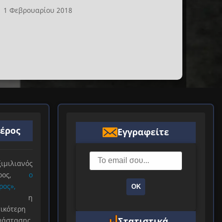
1 Φεβρουαρίου 2018
ιέρος
Εγγραφείτε
ιλιανός
ιέρος,
ο
ρος»,
ΟΚ
ξε η
ικότερη
Στατιστικά
νάστασης.