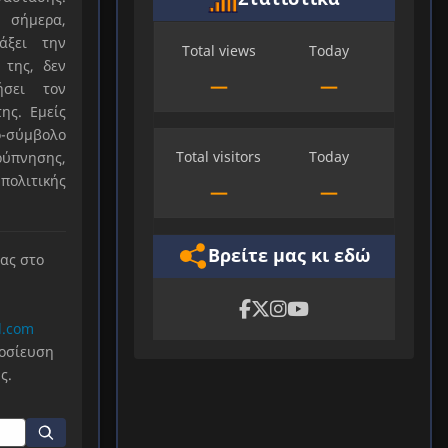
 σήμερα,
άξει την
Total views
Today
 της, δεν
—
—
ήσει τον
ης. Εμείς
-σύμβολο
Total visitors
Today
ύπνησης,
πολιτικής
—
—
Βρείτε μας κι εδώ
μας στο
l.com
μοσίευση
ς.