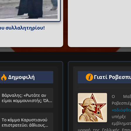
ου συλλαλητηρίου!
Δημοφιλή
Γιατί Ροβεσπ
Βάρναλης: «Ρωτάτε αν
Ο Μαξιμ
είμαι κομμουνιστής; Όλο
Ροβεσπ
τα ίδια θα λέμε;»
«αδιάφθο
υπήρ
Το κόμμα Καρυστιανού
εμβληματ
επιστρατεύει άθλιους
μορφή της Γαλλικής Επα
αντιΚΚΕ συνειρμούς!