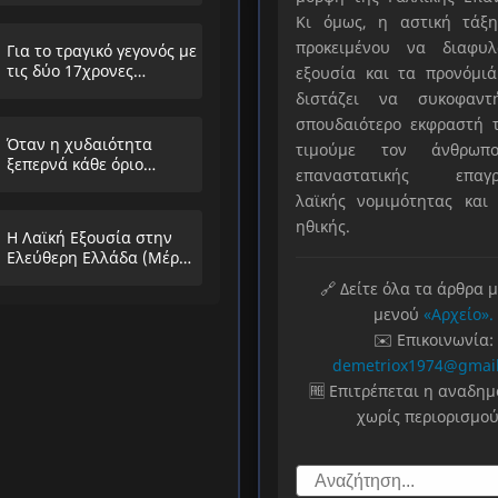
Κι όμως, η αστική τάξη
προκειμένου να διαφυλ
Για το τραγικό γεγονός με
τις δύο 17χρονες
εξουσία και τα προνόμιά
μαθήτριες στην
διστάζει να συκοφαντ
Ηλιούπολη
σπουδαιότερο εκφραστή τ
Όταν η χυδαιότητα
τιμούμε τον άνθρωπο
ξεπερνά κάθε όριο…
επαναστατικής επαγρ
λαϊκής νομιμότητας και 
ηθικής.
Η Λαϊκή Εξουσία στην
Ελεύθερη Ελλάδα (Μέρος
Α’)
🔗 Δείτε όλα τα άρθρα 
μενού
«Αρχείο».
✉️ Επικοινωνία:
demetriox1974@gmai
🆓 Επιτρέπεται η αναδη
χωρίς περιορισμού