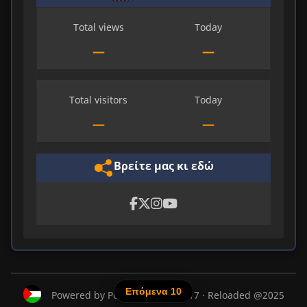
Total views
Today
—
—
Total visitors
Today
—
—
Βρείτε μας κι εδώ
Eπόμενα 10
Powered by Ροβεσπιέρος @2017 · Reloaded @2025