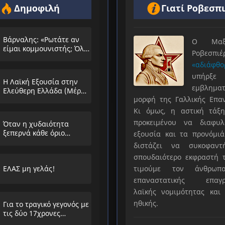
Δημοφιλή
Γιατί Ροβεσπ
Βάρναλης: «Ρωτάτε αν
Ο Μαξιμ
είμαι κομμουνιστής; Όλο
Ροβεσπ
τα ίδια θα λέμε;»
«αδιάφθο
υπήρ
Η Λαϊκή Εξουσία στην
εμβληματ
Ελεύθερη Ελλάδα (Μέρος
μορφή της Γαλλικής Επα
Α’)
Κι όμως, η αστική τάξη
προκειμένου να διαφυλ
Όταν η χυδαιότητα
ξεπερνά κάθε όριο…
εξουσία και τα προνόμιά
διστάζει να συκοφαντ
σπουδαιότερο εκφραστή τ
ΕΛΑΣ μη γελάς!
τιμούμε τον άνθρωπο
επαναστατικής επαγρ
λαϊκής νομιμότητας και 
ηθικής.
Για το τραγικό γεγονός με
τις δύο 17χρονες
μαθήτριες στην