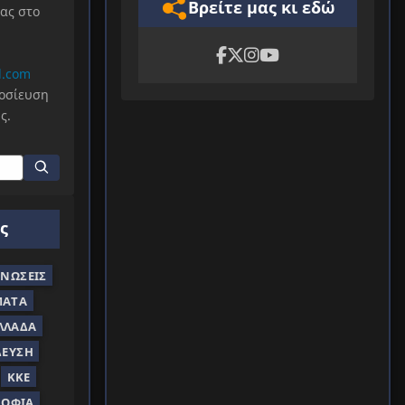
Βρείτε μας κι εδώ
μας στο
l.com
μοσίευση
ς.
ς
ΝΏΣΕΙΣ
ΜΑΤΑ
ΛΛΆΔΑ
ΔΕΥΣΗ
ΚΚΕ
ΣΟΦΊΑ