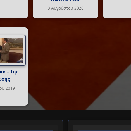
3 Αυγούστου 2020
κα – Της
υσης!
ου 2019