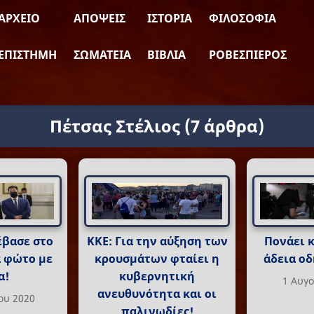
ΑΡΧΕΊΟ
ΑΠΌΨΕΙΣ
ΙΣΤΟΡΊΑ
ΦΙΛΟΣΟΦΊΑ
ΕΠΙΣΤΉΜΗ
ΣΩΜΑΤΕΊΑ
ΒΙΒΛΊΑ
ΡΟΒΕΣΠΙΈΡΟΣ
Πέτσας Στέλιος
(7 άρθρα)
έβασε στο
ΚΚΕ: Για την αύξηση των
Πονάει 
α φώτο με
κρουσμάτων φταίει η
άδεια 
α!
κυβερνητική
1 Αυγ
ανευθυνότητα και οι
ου 2020
παλινωδίες!