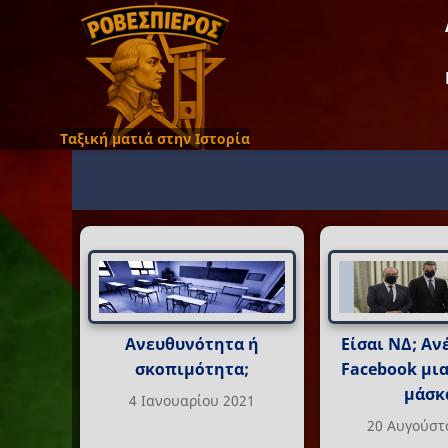
Ταξική ματιά στην Ιστορία
Ανευθυνότητα ή
Είσαι ΝΔ; Αν
σκοπιμότητα;
Facebook μι
μάσκ
4 Ιανουαρίου 2021
20 Αυγούστ