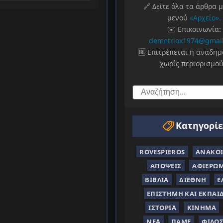
Ηλιούπολη
🔗 Δείτε όλα τα άρθρα 
μενού
«Αρχείο».
✉️ Επικοινωνία:
demetriox1974@gmai
🆓 Επιτρέπεται η αναδη
χωρίς περιορισμού
Κατηγορίε
ROVESPIEROS
ΑΝΑΚΟΙ
ΑΠΌΨΕΙΣ
ΑΦΙΕΡΏ
ΒΙΒΛΊΑ
ΔΙΕΘΝΉ
Ε
ΕΠΙΣΤΉΜΗ ΚΑΙ ΕΚΠΑΊ
ΙΣΤΟΡΊΑ
ΚΊΝΗΜΑ
ΝΈΑ
ΠΑΜΕ
ΦΙΛΟ