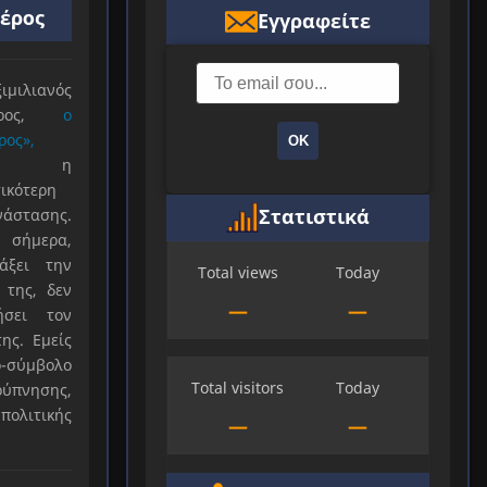
ιέρος
Εγγραφείτε
ιλιανός
ιέρος,
ο
ρος»,
ΟΚ
ξε η
ικότερη
Στατιστικά
νάστασης.
 σήμερα,
άξει την
Total views
Today
 της, δεν
—
—
ήσει τον
ης. Εμείς
-σύμβολο
Total visitors
Today
ύπνησης,
πολιτικής
—
—