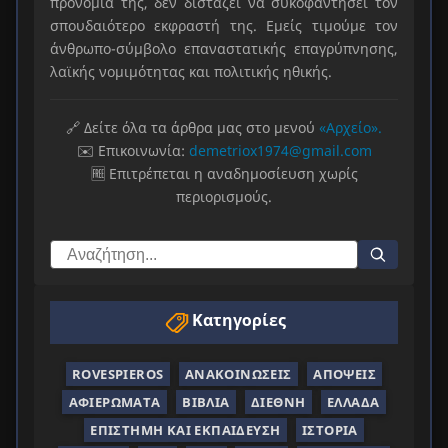
προνόμιά της, δεν διστάζει να συκοφαντήσει τον
σπουδαιότερο εκφραστή της. Εμείς τιμούμε τον
άνθρωπο-σύμβολο επαναστατικής επαγρύπνησης,
λαϊκής νομιμότητας και πολιτικής ηθικής.
🔗 Δείτε όλα τα άρθρα μας στο μενού
«Αρχείο».
✉️ Επικοινωνία:
demetriox1974@gmail.com
🆓 Επιτρέπεται η αναδημοσίευση χωρίς
περιορισμούς.
Κατηγορίες
ROVESPIEROS
ΑΝΑΚΟΙΝΏΣΕΙΣ
ΑΠΌΨΕΙΣ
ΑΦΙΕΡΏΜΑΤΑ
ΒΙΒΛΊΑ
ΔΙΕΘΝΉ
ΕΛΛΆΔΑ
ΕΠΙΣΤΉΜΗ ΚΑΙ ΕΚΠΑΊΔΕΥΣΗ
ΙΣΤΟΡΊΑ