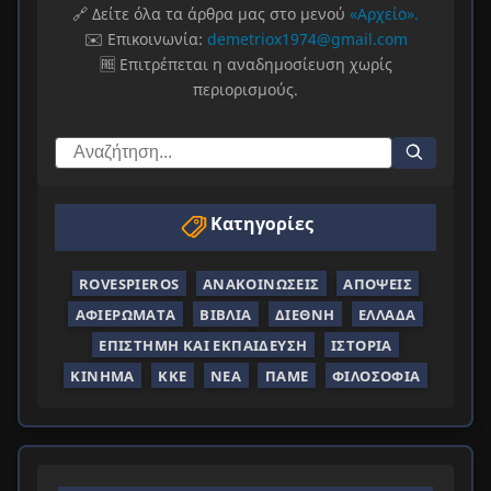
🔗 Δείτε όλα τα άρθρα μας στο μενού
«Αρχείο».
✉️ Επικοινωνία:
demetriox1974@gmail.com
🆓 Επιτρέπεται η αναδημοσίευση χωρίς
περιορισμούς.
Κατηγορίες
ROVESPIEROS
ΑΝΑΚΟΙΝΏΣΕΙΣ
ΑΠΌΨΕΙΣ
ΑΦΙΕΡΏΜΑΤΑ
ΒΙΒΛΊΑ
ΔΙΕΘΝΉ
ΕΛΛΆΔΑ
ΕΠΙΣΤΉΜΗ ΚΑΙ ΕΚΠΑΊΔΕΥΣΗ
ΙΣΤΟΡΊΑ
ΚΊΝΗΜΑ
ΚΚΕ
ΝΈΑ
ΠΑΜΕ
ΦΙΛΟΣΟΦΊΑ