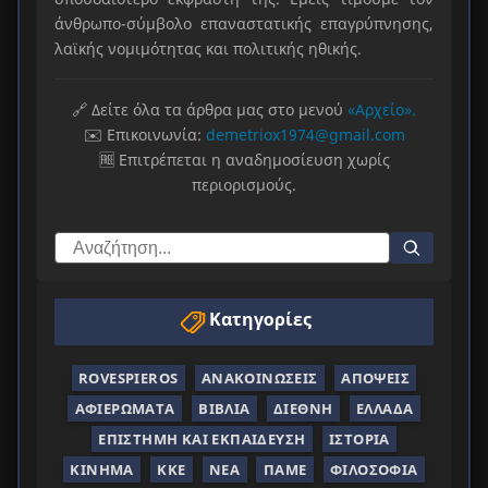
άνθρωπο-σύμβολο επαναστατικής επαγρύπνησης,
λαϊκής νομιμότητας και πολιτικής ηθικής.
🔗 Δείτε όλα τα άρθρα μας στο μενού
«Αρχείο».
✉️ Επικοινωνία:
demetriox1974@gmail.com
🆓 Επιτρέπεται η αναδημοσίευση χωρίς
περιορισμούς.
Κατηγορίες
ROVESPIEROS
ΑΝΑΚΟΙΝΏΣΕΙΣ
ΑΠΌΨΕΙΣ
ΑΦΙΕΡΏΜΑΤΑ
ΒΙΒΛΊΑ
ΔΙΕΘΝΉ
ΕΛΛΆΔΑ
ΕΠΙΣΤΉΜΗ ΚΑΙ ΕΚΠΑΊΔΕΥΣΗ
ΙΣΤΟΡΊΑ
ΚΊΝΗΜΑ
ΚΚΕ
ΝΈΑ
ΠΑΜΕ
ΦΙΛΟΣΟΦΊΑ