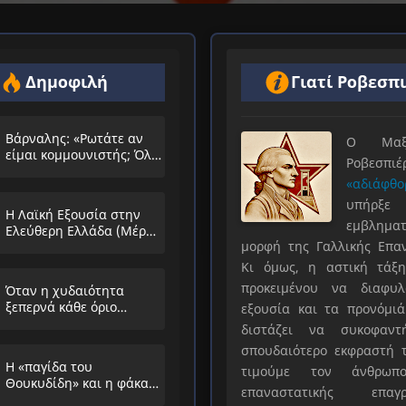
Δημοφιλή
Γιατί Ροβεσπ
Βάρναλης: «Ρωτάτε αν
Ο Μαξιμ
είμαι κομμουνιστής; Όλο
Ροβεσπ
τα ίδια θα λέμε;»
«αδιάφθο
υπήρ
Η Λαϊκή Εξουσία στην
εμβληματ
Ελεύθερη Ελλάδα (Μέρος
μορφή της Γαλλικής Επα
Α’)
Κι όμως, η αστική τάξη
προκειμένου να διαφυλ
Όταν η χυδαιότητα
ξεπερνά κάθε όριο…
εξουσία και τα προνόμιά
διστάζει να συκοφαντ
σπουδαιότερο εκφραστή τ
Η «παγίδα του
τιμούμε τον άνθρωπο
Θουκυδίδη» και η φάκα
επαναστατικής επαγρ
που στήνουν στους