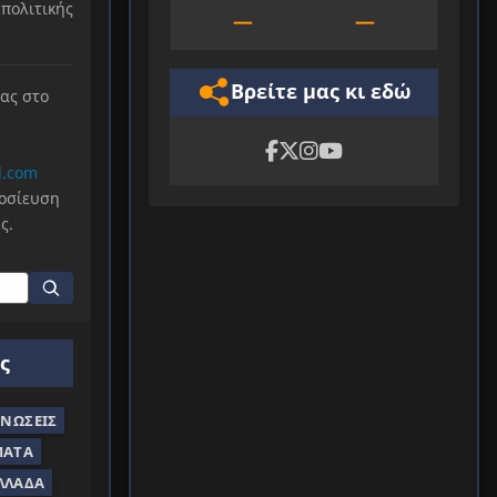
πολιτικής
—
—
Βρείτε μας κι εδώ
μας στο
l.com
μοσίευση
ς.
ς
ΝΏΣΕΙΣ
ΜΑΤΑ
ΛΛΆΔΑ