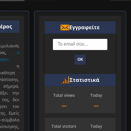
ιέρος
Εγγραφείτε
ιλιανός
ιέρος,
ο
ρος»,
ΟΚ
ξε η
ικότερη
Στατιστικά
νάστασης.
 σήμερα,
άξει την
Total views
Today
 της, δεν
—
—
ήσει τον
ης. Εμείς
-σύμβολο
Total visitors
Today
ύπνησης,