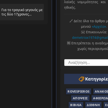
λαϊκής νομιμότητας και 
λαούς
ηθικής.
Για το τραγικό γεγονός με
τις δύο 17χρονες
μαθήτριες στην
🔗 Δείτε όλα τα άρθρα 
Ηλιούπολη
μενού
«Αρχείο».
✉️ Επικοινωνία:
demetriox1974@gmai
🆓 Επιτρέπεται η αναδη
χωρίς περιορισμού
Κατηγορίε
ROVESPIEROS
ΑΝΑΚΟΙ
ΑΠΌΨΕΙΣ
ΑΦΙΕΡΏ
ΒΙΒΛΊΑ
ΔΙΕΘΝΉ
Ε