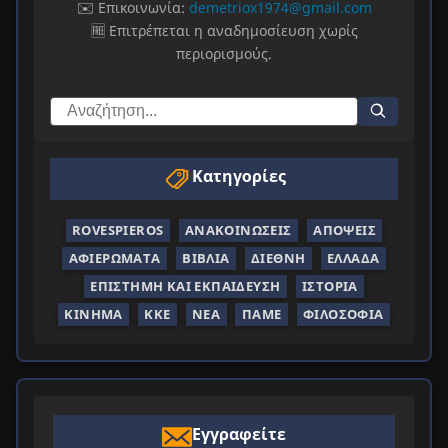
✉️ Επικοινωνία:
demetriox1974@gmail.com
🆓 Επιτρέπεται η αναδημοσίευση χωρίς
περιορισμούς.
Κατηγορίες
ROVESPIEROS
ΑΝΑΚΟΙΝΏΣΕΙΣ
ΑΠΌΨΕΙΣ
ΑΦΙΕΡΏΜΑΤΑ
ΒΙΒΛΊΑ
ΔΙΕΘΝΉ
ΕΛΛΆΔΑ
ΕΠΙΣΤΉΜΗ ΚΑΙ ΕΚΠΑΊΔΕΥΣΗ
ΙΣΤΟΡΊΑ
ΚΊΝΗΜΑ
ΚΚΕ
ΝΈΑ
ΠΑΜΕ
ΦΙΛΟΣΟΦΊΑ
Εγγραφείτε