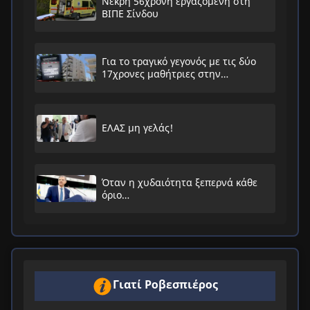
Νεκρή 56χρονη εργαζόμενη στη
ΒΙΠΕ Σίνδου
Για το τραγικό γεγονός με τις δύο
17χρονες μαθήτριες στην
Ηλιούπολη
ΕΛΑΣ μη γελάς!
Όταν η χυδαιότητα ξεπερνά κάθε
όριο…
Γιατί Ροβεσπιέρος