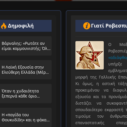
Δημοφιλή
Γιατί Ροβεσπ
Βάρναλης: «Ρωτάτε αν
Ο Μαξιμ
είμαι κομμουνιστής; Όλο
Ροβεσπ
τα ίδια θα λέμε;»
«αδιάφθο
υπήρ
Η Λαϊκή Εξουσία στην
εμβληματ
Ελεύθερη Ελλάδα (Μέρος
μορφή της Γαλλικής Επα
Α’)
Κι όμως, η αστική τάξη
προκειμένου να διαφυλ
Όταν η χυδαιότητα
ξεπερνά κάθε όριο…
εξουσία και τα προνόμιά
διστάζει να συκοφαντ
σπουδαιότερο εκφραστή τ
Η «παγίδα του
τιμούμε τον άνθρωπο
Θουκυδίδη» και η φάκα
επαναστατικής επαγρ
που στήνουν στους