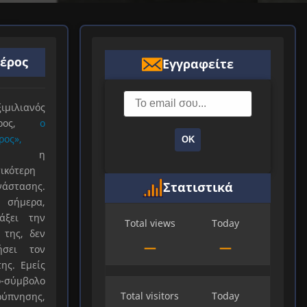
ιέρος
Εγγραφείτε
ιλιανός
ιέρος,
ο
ρος»,
ΟΚ
ξε η
ικότερη
Στατιστικά
νάστασης.
 σήμερα,
άξει την
Total views
Today
 της, δεν
—
—
ήσει τον
ης. Εμείς
-σύμβολο
Total visitors
Today
ύπνησης,