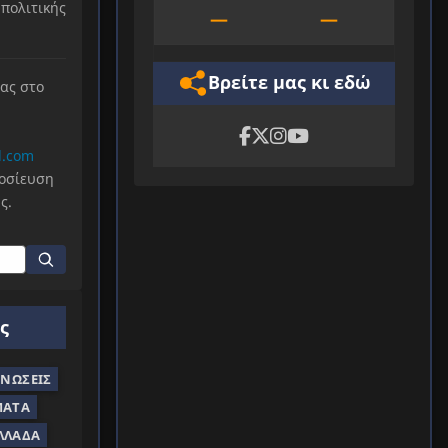
πολιτικής
—
—
Βρείτε μας κι εδώ
μας στο
l.com
μοσίευση
ς.
ς
ΝΏΣΕΙΣ
ΜΑΤΑ
ΛΛΆΔΑ