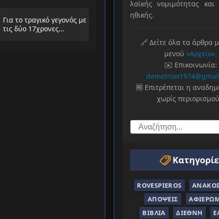
λαϊκής νομιμότητας και 
λαούς
ηθικής.
Για το τραγικό γεγονός με
τις δύο 17χρονες
μαθήτριες στην
🔗 Δείτε όλα τα άρθρα 
Ηλιούπολη
μενού
«Αρχείο».
✉️ Επικοινωνία:
demetriox1974@gmai
🆓 Επιτρέπεται η αναδη
χωρίς περιορισμού
Κατηγορίε
ROVESPIEROS
ΑΝΑΚΟΙ
ΑΠΌΨΕΙΣ
ΑΦΙΕΡΏ
ΒΙΒΛΊΑ
ΔΙΕΘΝΉ
Ε