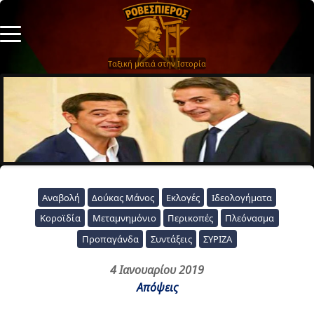
Ταξική ματιά στην Ιστορία
Αναβολή
Δούκας Μάνος
Εκλογές
Ιδεολογήματα
Κοροϊδία
Μεταμνημόνιο
Περικοπές
Πλεόνασμα
Προπαγάνδα
Συντάξεις
ΣΥΡΙΖΑ
4 Ιανουαρίου 2019
Απόψεις