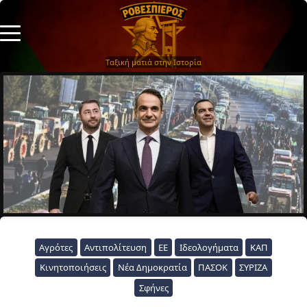
Ταξική ματιά στην Ιστορία
Αγρότες
Αντιπολίτευση
ΕΕ
Ιδεολογήματα
ΚΑΠ
Κινητοποιήσεις
Νέα Δημοκρατία
ΠΑΣΟΚ
ΣΥΡΙΖΑ
Σφήνες