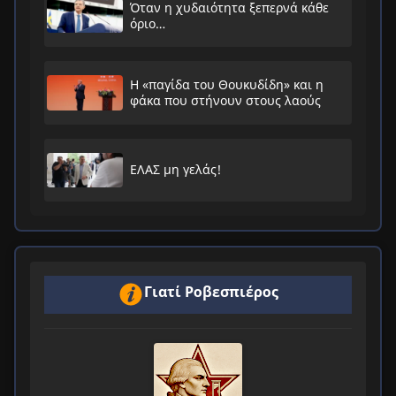
Όταν η χυδαιότητα ξεπερνά κάθε
όριο…
Η «παγίδα του Θουκυδίδη» και η
φάκα που στήνουν στους λαούς
ΕΛΑΣ μη γελάς!
Γιατί Ροβεσπιέρος