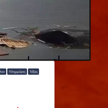
λον
Πλημμύρες
Τέξας