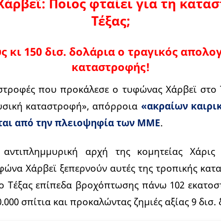
άρβεϊ: Ποιος φταίει για τη κατα
Τέξας;
ς κι 150 δισ. δολάρια ο τραγικός απολο
καταστροφής!
αστροφές που προκάλεσε ο τυφώνας Χάρβεϊ στο 
φυσική καταστροφή», απόρροια
«ακραίων καιρι
ται από την πλειοψηφία των ΜΜΕ
.
αντιπλημμυρική αρχή της κομητείας Χάρις 
φώνα Χάρβεϊ ξεπερνούν αυτές της τροπικής κατα
το Τέξας επίπεδα βροχόπτωσης πάνω 102 εκατοστ
000 σπίτια και προκαλώντας ζημιές αξίας 9 δισ.