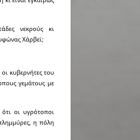
τάδες νεκρούς κι
τυφώνας Χάρβεϊ;
 οι κυβερνήτες του
οπους γεμάτους με
 ότι οι υγρότοποι
πλημμύρες, η πόλη