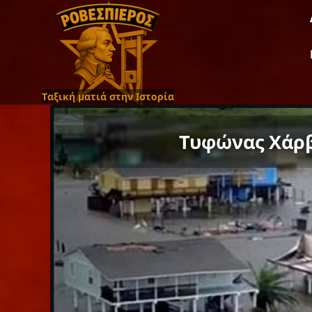
Ταξική ματιά στην Ιστορία
Τυφώνας Χάρβε