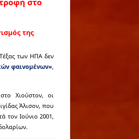
στροφή στο
γισμός της
Τέξας των ΗΠΑ δεν
κών φαινομένων»
,
στο Χιούστον, οι
ιγίδας Άλισον, που
ά τον Ιούνιο 2001,
 δολαρίων.