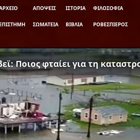
ΑΡΧΕΊΟ
ΑΠΌΨΕΙΣ
ΙΣΤΟΡΊΑ
ΦΙΛΟΣΟΦΊΑ
ΕΠΙΣΤΉΜΗ
ΣΩΜΑΤΕΊΑ
ΒΙΒΛΊΑ
ΡΟΒΕΣΠΙΈΡΟΣ
ϊ: Ποιος φταίει για τη καταστρ