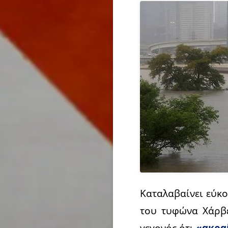
Καταλαβαίνει εύκ
του τυφώνα Χάρβε
γεγονός ότι
«ακρα