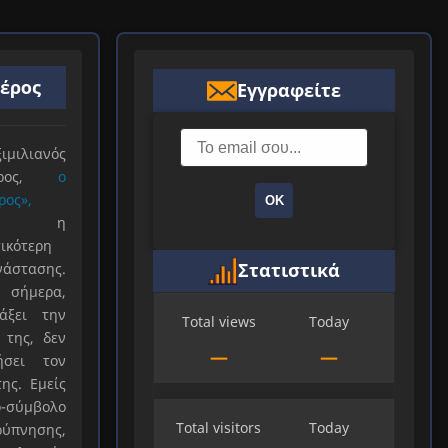
ιέρος
Εγγραφείτε
ιλιανός
ιέρος,
ο
ρος»,
ΟΚ
ξε η
ικότερη
Στατιστικά
νάστασης.
 σήμερα,
άξει την
Total views
Today
 της, δεν
—
—
ήσει τον
ης. Εμείς
-σύμβολο
Total visitors
Today
ύπνησης,