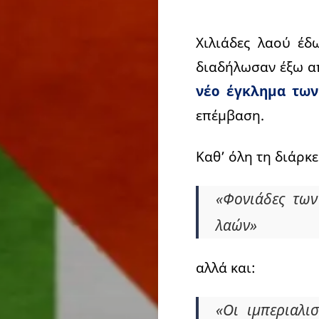
Χιλιάδες λαού έδ
διαδήλωσαν έξω α
νέο έγκλημα των
επέμβαση.
Καθ’ όλη τη διάρκ
«Φονιάδες των
λαών»
αλλά και:
«Οι ιμπεριαλι