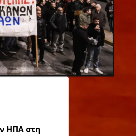
ων ΗΠΑ στη