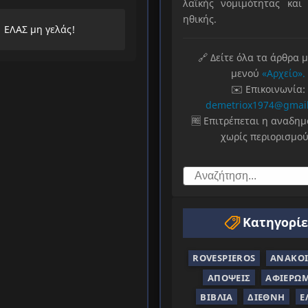
λαϊκής νομιμότητας και 
λαούς
ηθικής.
ΕΛΑΣ μη γελάς!
🔗 Δείτε όλα τα άρθρα 
μενού
«Αρχείο».
✉️ Επικοινωνία:
demetriox1974@gmai
🆓 Επιτρέπεται η αναδη
χωρίς περιορισμού
Κατηγορίε
ROVESPIEROS
ΑΝΑΚΟΙ
ΑΠΌΨΕΙΣ
ΑΦΙΕΡΏ
ΒΙΒΛΊΑ
ΔΙΕΘΝΉ
Ε