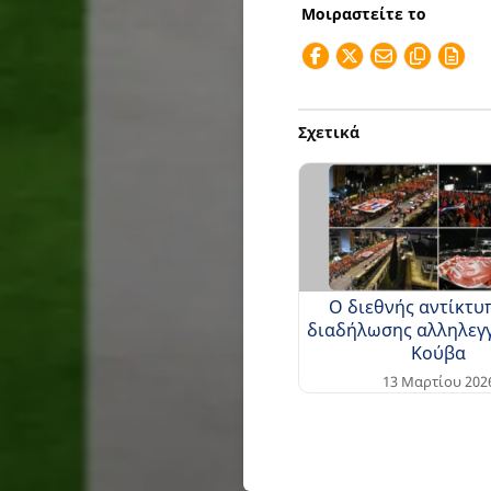
Μοιραστείτε το
Σχετικά
Ο διεθνής αντίκτυ
διαδήλωσης αλληλεγ
Κούβα
13 Μαρτίου 202