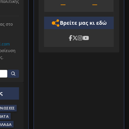
πολιτικής
—
—
Βρείτε μας κι εδώ
μας στο
l.com
μοσίευση
ς.
ς
ΝΏΣΕΙΣ
ΜΑΤΑ
ΛΛΆΔΑ