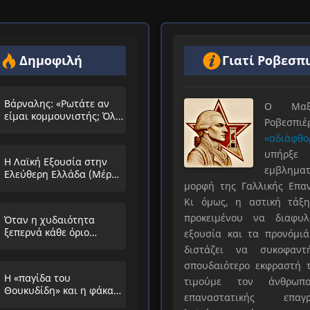
Δημοφιλή
Γιατί Ροβεσπ
Βάρναλης: «Ρωτάτε αν
Ο Μαξιμ
είμαι κομμουνιστής; Όλο
Ροβεσπ
τα ίδια θα λέμε;»
«αδιάφθο
υπήρ
Η Λαϊκή Εξουσία στην
εμβληματ
Ελεύθερη Ελλάδα (Μέρος
μορφή της Γαλλικής Επα
Α’)
Κι όμως, η αστική τάξη
προκειμένου να διαφυλ
Όταν η χυδαιότητα
ξεπερνά κάθε όριο…
εξουσία και τα προνόμιά
διστάζει να συκοφαντ
σπουδαιότερο εκφραστή τ
Η «παγίδα του
τιμούμε τον άνθρωπο
Θουκυδίδη» και η φάκα
επαναστατικής επαγρ
που στήνουν στους