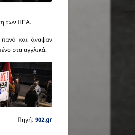
ση των ΗΠΑ.
 πανό και άναψαν
ένο στα αγγλικά.
Πηγή:
902.gr