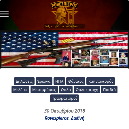
Ταξική ματιά στην Ιστορία
Δηλώσεις
Έρευνα
ΗΠΑ
Θάνατος
Καπιταλισμός
Μελέτες
Μεταφράσεις
Όπλα
Οπλοκατοχή
Παιδιά
Τραυματισμοί
30 Οκτωβρίου 2018
Rovespieros
,
Διεθνή