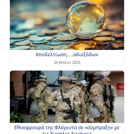
Αποδελτίωση ….αδιεξόδων
26 Μαΐου 2026
Εθνοφρουρά της Φλόριντα σε «σύμπραξη» με
τις Ένοπλες Δυνάμεις