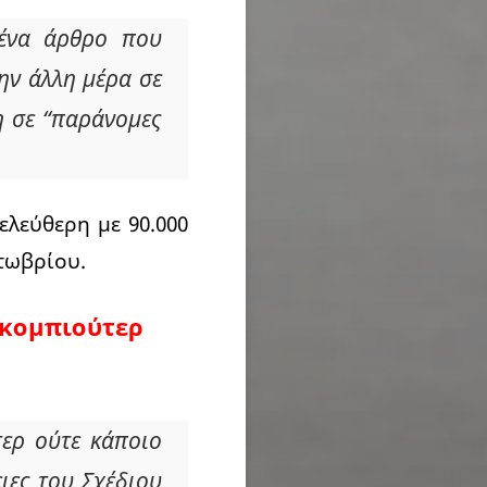
 ένα άρθρο που
Την άλλη μέρα σε
η σε “παράνομες
λεύθερη με 90.000
τωβρίου.
 κομπιούτερ
τερ ούτε κάποιο
ιες του Σχέδιου