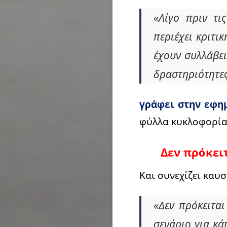
«Λίγο πριν τι
περιέχει κριτικ
έχουν συλλάβει
δραστηριότητε
γράφει στην εφη
φύλλα κυκλοφορία,
Δεν πρόκει
Και συνεχίζει καυσ
«Δεν πρόκειται
σενάριο για κά