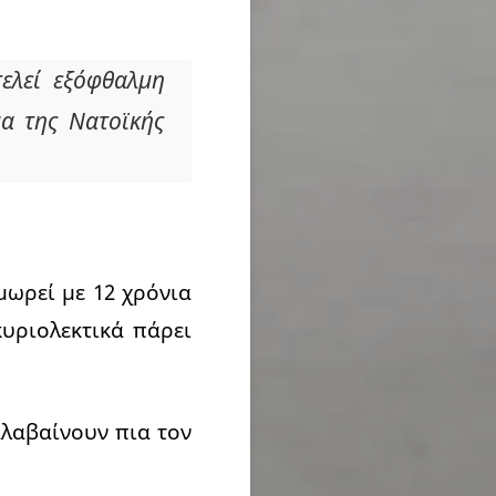
ελεί εξόφθαλμη
α της Νατοϊκής
μωρεί με 12 χρόνια
υριολεκτικά πάρει
αλαβαίνουν πια τον