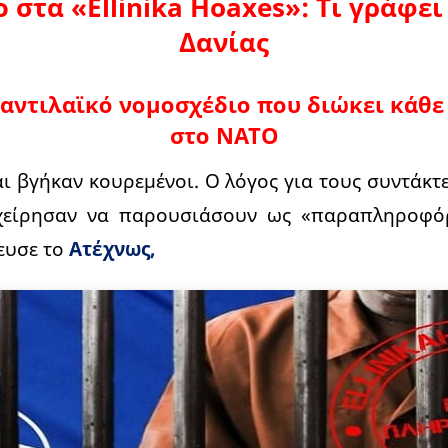
στα «Ellinika Hoaxes»: Τι γράφει
Δανίας
 αντιλαϊκό νομοσχέδιο που διώκει κάθ
στο ΝΑΤΟ
αι βγήκαν κουρεμένοι. Ο λόγος για τους συντάκτ
είρησαν να παρουσιάσουν ως «παραπληροφόρ
ευσε το
Ατέχνως,