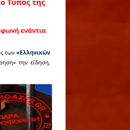
 ο Τύπος της
ε φωνή ενάντια
ες των
«Ελληνικών
ηση» την είδηση,