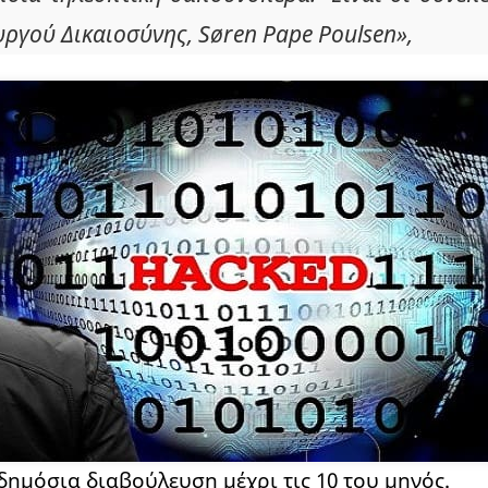
ργού Δικαιοσύνης, Søren Pape Poulsen»,
δημόσια διαβούλευση μέχρι τις 10 του μηνός.