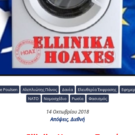
e Poulsen
Αλεπλιώτης Πάνος
Δανία
Ελευθερία Έκφρασης
Εφημερ
ΝΑΤΟ
Νομοσχέδιο
Ρωσία
Φασισμός
14 Οκτωβρίου 2018
Απόψεις
,
Διεθνή