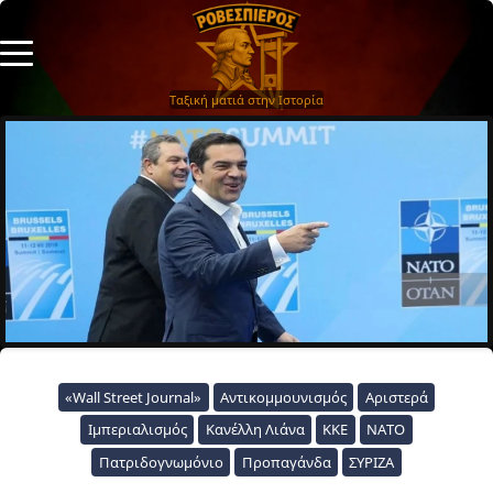
Ταξική ματιά στην Ιστορία
«Wall Street Journal»
Αντικομμουνισμός
Αριστερά
Ιμπεριαλισμός
Κανέλλη Λιάνα
ΚΚΕ
ΝΑΤΟ
Πατριδογνωμόνιο
Προπαγάνδα
ΣΥΡΙΖΑ