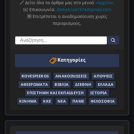
🔗 Δείτε όλα τα άρθρα μας στο μενού
«Αρχείο».
✉️ Επικοινωνία:
demetriox1974@gmail.com
🆓 Επιτρέπεται η αναδημοσίευση χωρίς
περιορισμούς.
Κατηγορίες
ROVESPIEROS
ΑΝΑΚΟΙΝΏΣΕΙΣ
ΑΠΌΨΕΙΣ
ΑΦΙΕΡΏΜΑΤΑ
ΒΙΒΛΊΑ
ΔΙΕΘΝΉ
ΕΛΛΆΔΑ
ΕΠΙΣΤΉΜΗ ΚΑΙ ΕΚΠΑΊΔΕΥΣΗ
ΙΣΤΟΡΊΑ
ΚΊΝΗΜΑ
ΚΚΕ
ΝΈΑ
ΠΑΜΕ
ΦΙΛΟΣΟΦΊΑ