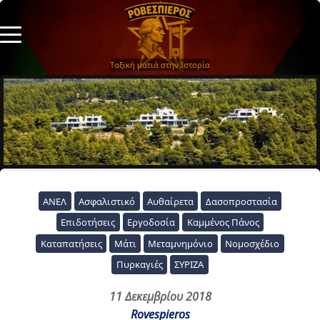
Ταξική ματιά στην Ιστορία
ΑΝΕΛ
Ασφαλιστικό
Αυθαίρετα
Δασοπροστασία
Επιδοτήσεις
Εργοδοσία
Καμμένος Πάνος
Καταπατήσεις
Μάτι
Μεταμνημόνιο
Νομοσχέδιο
Πυρκαγιές
ΣΥΡΙΖΑ
11 Δεκεμβρίου 2018
Rovespieros