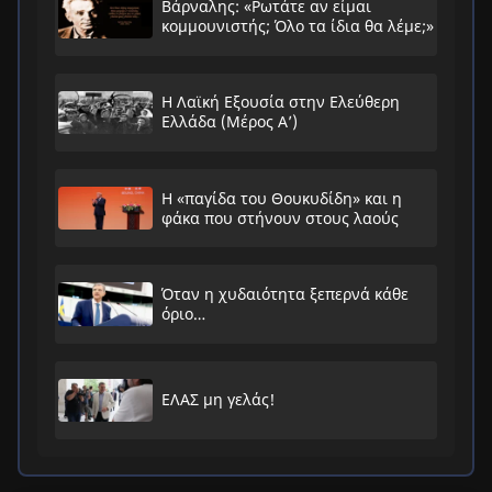
Βάρναλης: «Ρωτάτε αν είμαι
κομμουνιστής; Όλο τα ίδια θα λέμε;»
Η Λαϊκή Εξουσία στην Ελεύθερη
Ελλάδα (Μέρος Α’)
Η «παγίδα του Θουκυδίδη» και η
φάκα που στήνουν στους λαούς
Όταν η χυδαιότητα ξεπερνά κάθε
όριο…
ΕΛΑΣ μη γελάς!