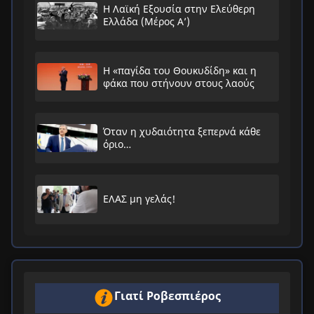
Η Λαϊκή Εξουσία στην Ελεύθερη
Ελλάδα (Μέρος Α’)
Η «παγίδα του Θουκυδίδη» και η
φάκα που στήνουν στους λαούς
Όταν η χυδαιότητα ξεπερνά κάθε
όριο…
ΕΛΑΣ μη γελάς!
Γιατί Ροβεσπιέρος