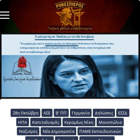
Ταξική ματιά στην Ιστορία
28η Οκτώβρη
ΑΣΕ
Β' ΠΠ
Γερμανία
Δηλώσεις
ΕΣΣΔ
ΗΠΑ
Καπιταλισμός
Κεραμέως Νίκη
Μονοπώλια
Ναζισμός
Νέα Δημοκρατία
ΠΑΜΕ Εκπαιδευτικών